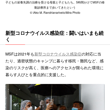
子どもの栄養失調の治療を受ける母親と子どもたち。5時間かけてMSFの移
動診療所まで歩いてきたという
© iAko M. Randrianarivelo/Mira Photo
新型コロナウイルス感染症：闘いはいまも続
く
MSFは2021年も
新型コロナウイルス感染症
の対応に当
たり、過密状態のキャンプに暮らす移民・難民など、感
染のリスクが高く、医療へのアクセスが限られた環境に
暮らす人びとを重点的に支援した。