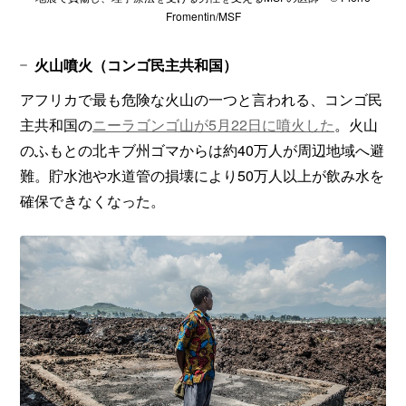
Fromentin/MSF
火山噴火（コンゴ民主共和国）
アフリカで最も危険な火山の一つと言われる、コンゴ民
主共和国の
ニーラゴンゴ山が5月22日に噴火した
。火山
のふもとの北キブ州ゴマからは約40万人が周辺地域へ避
難。貯水池や水道管の損壊により50万人以上が飲み水を
確保できなくなった。