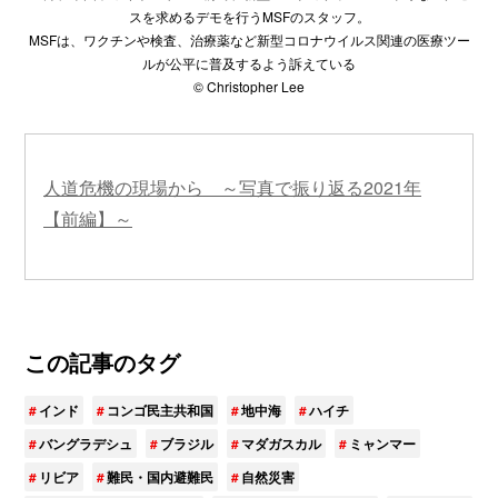
スを求めるデモを行うMSFのスタッフ。
MSFは、ワクチンや検査、治療薬など新型コロナウイルス関連の医療ツー
ルが公平に普及するよう訴えている
© Christopher Lee
人道危機の現場から ～写真で振り返る2021年
【前編】～
この記事のタグ
インド
コンゴ民主共和国
地中海
ハイチ
バングラデシュ
ブラジル
マダガスカル
ミャンマー
リビア
難民・国内避難民
自然災害