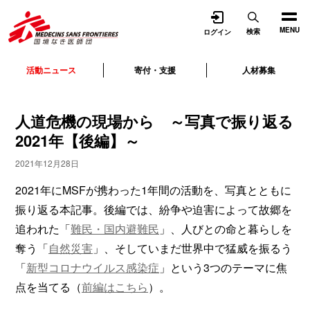
開く
MENU
検索
ログイン
活動ニュース
寄付・支援
人材募集
人道危機の現場から ～写真で振り返る
2021年【後編】～
2021年12月28日
2021年にMSFが携わった1年間の活動を、写真とともに
振り返る本記事。後編では、紛争や迫害によって故郷を
追われた「
難民・国内避難民
」、人びとの命と暮らしを
奪う「
自然災害
」、そしていまだ世界中で猛威を振るう
「
新型コロナウイルス感染症
」という3つのテーマに焦
点を当てる（
前編はこちら
）。