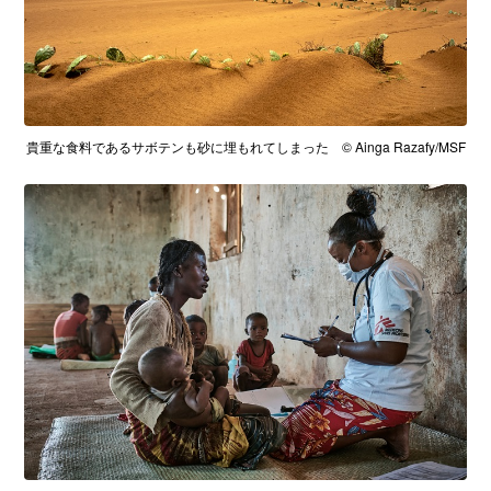
貴重な食料であるサボテンも砂に埋もれてしまった © Ainga Razafy/MSF