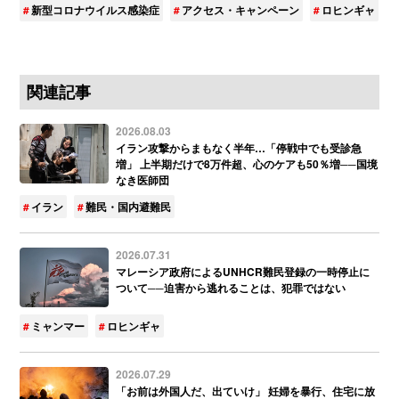
新型コロナウイルス感染症
アクセス・キャンペーン
ロヒンギャ
関連記事
2026.08.03
イラン攻撃からまもなく半年…「停戦中でも受診急
増」 上半期だけで8万件超、心のケアも50％増──国境
なき医師団
イラン
難民・国内避難民
2026.07.31
マレーシア政府によるUNHCR難民登録の一時停止に
ついて──迫害から逃れることは、犯罪ではない
ミャンマー
ロヒンギャ
2026.07.29
「お前は外国人だ、出ていけ」 妊婦を暴行、住宅に放