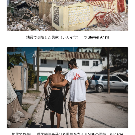
地震で倒壊した民家（レカイ市） © Steven Aristil
地震で負傷し、理学療法を受ける男性を支えるMSFの医師 © Pierre