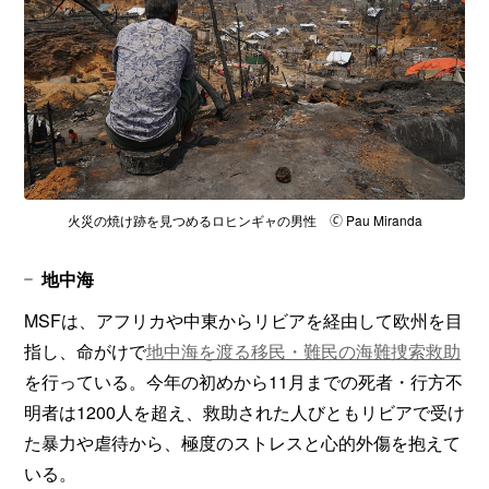
火災の焼け跡を見つめるロヒンギャの男性 🄫 Pau Miranda
地中海
MSFは、アフリカや中東からリビアを経由して欧州を目
指し、命がけで
地中海を渡る移民・難民の海難捜索救助
を行っている。今年の初めから11月までの死者・行方不
明者は1200人を超え、救助された人びともリビアで受け
た暴力や虐待から、極度のストレスと心的外傷を抱えて
いる。