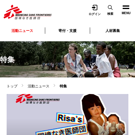
開く
MENU
検索
ログイン
活動ニュース
寄付・支援
人材募集
特集
トップ
活動ニュース
特集