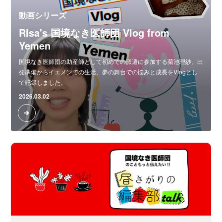
動画シリーズ
Risa's 国境なき医師団 Vlog from
Yemen
国境なき医師団の助産師として初めての派遣に参加する菊池理紗。出
発準備からイエメンでの生活、夢の舞台での悩みと成長をVlogとし
て記録しました。
2026.03.02