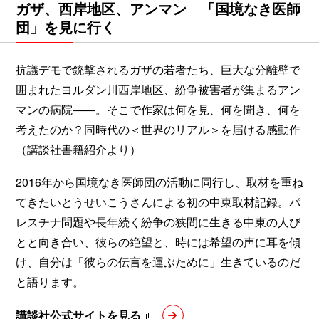
ガザ、西岸地区、アンマン 「国境なき医師
団」を見に行く
抗議デモで銃撃されるガザの若者たち、巨大な分離壁で
囲まれたヨルダン川西岸地区、紛争被害者が集まるアン
マンの病院――。そこで作家は何を見、何を聞き、何を
考えたのか？同時代の＜世界のリアル＞を届ける感動作
（講談社書籍紹介より）
2016年から国境なき医師団の活動に同行し、取材を重ね
てきたいとうせいこうさんによる初の中東取材記録。パ
レスチナ問題や長年続く紛争の狭間に生きる中東の人び
とと向き合い、彼らの絶望と、時には希望の声に耳を傾
け、自分は「彼らの伝言を運ぶために」生きているのだ
と語ります。
講談社公式サイトを見る