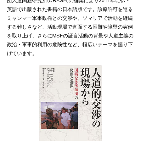
団人道問題研究所(CRASH)の編集により2011年に仏・
英語で出版された書籍の日本語版です。診療許可を巡る
ミャンマー軍事政権との交渉や、ソマリアで活動を継続
する難しさなど、活動現場で直面する困難や障壁の実例
を取り上げ、さらにMSFの証言活動の背景や人道主義の
政治・軍事的利用の危険性など、幅広いテーマを掘り下
げています。