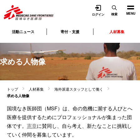
開く
MENU
検索
ログイン
活動ニュース
寄付・支援
人材募集
求める人物像
トップ
人材募集
海外派遣スタッフとして働く
求める人物像
国境なき医師団（MSF）は、命の危機に瀕する人びとへ
医療を提供するためにプロフェッショナルが集まった団
体です。
憲章
に賛同し、自ら考え、新たなことに挑戦し
ていく仲間を募集しています。