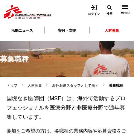
開く
MENU
検索
ログイン
活動ニュース
寄付・支援
人材募集
募集職種
トップ
人材募集
海外派遣スタッフとして働く
募集職種
国境なき医師団（MSF）は、海外で活動するプロ
フェッショナルを医療分野と非医療分野で通年募
集しています。
参加をご希望の方は、各職種の業務内容や応募資格をご