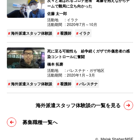
次々と運ばれるコロナ患者 葛藤を抱えながらチ
ームで難局に立ち向かった
佐藤 太一郎
活動地
イラク
活動期間
2020年7月～10月
海外派遣スタッフ体験談
看護師
イラク
死に至る可能性も 紛争続くガザで外傷患者の感
染コントロールに奮闘
橋本 拓磨
活動地
パレスチナ・ガザ地区
活動期間
2020年1月～3月
海外派遣スタッフ体験談
看護師
パレスチナ
海外派遣スタッフ体験談の一覧を見る
募集職種一覧へ
©
Malak Shaher/MSF