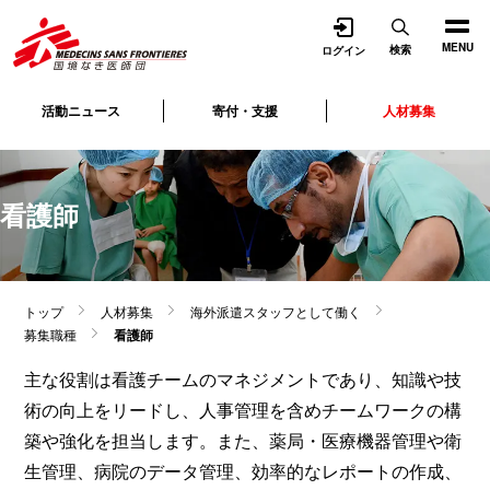
開く
MENU
検索
ログイン
活動ニュース
寄付・支援
人材募集
看護師
トップ
人材募集
海外派遣スタッフとして働く
募集職種
看護師
主な役割は看護チームのマネジメントであり、知識や技
術の向上をリードし、人事管理を含めチームワークの構
築や強化を担当します。また、薬局・医療機器管理や衛
生管理、病院のデータ管理、効率的なレポートの作成、