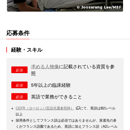
応募条件
経験・スキル
求める人物像
に記載されている資質を参
必須
照
5年以上の臨床経験
必須
英語で業務ができること
必須
※
CEFR（ヨーロッパ言語共通参照枠）
にて、英語はB2レベル
以上
※
採用条件としてフランス語は必須ではありませんが、派遣先の多
くがフランス語圏であるため、英語に加えフランス語（A2レベル