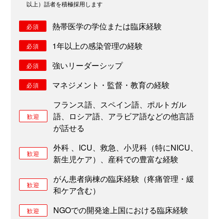
以上）話者を積極採用します
熱帯医学の学位または臨床経験
必須
1年以上の感染管理の経験
必須
強いリーダーシップ
必須
マネジメント・監督・教育の経験
必須
フランス語、スペイン語、ポルトガル
語、ロシア語、アラビア語などの他言語
歓迎
が話せる
外科 、ICU、救急、小児科（特にNICU、
歓迎
新生児ケア）、産科での豊富な経験
がん患者病棟の臨床経験（疼痛管理・緩
歓迎
和ケア含む）
NGOでの開発途上国における臨床経験
歓迎