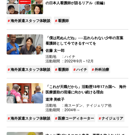
の日本人看護師が語るリアル（前編）
海外派遣スタッフ体験談
看護師
「僕は死ぬんだね」──忘れられない少年の言葉
看護師として今できるすべてを
佐藤 太一郎
活動地
ハイチ
活動期間
2022年9月～12月
海外派遣スタッフ体験談
看護師
ハイチ
外科治療
「これが天職だから」活動歴18年17カ国へ 海外
医療援助の現場に向かい続ける理由
道津 美岐子
活動地
南スーダン、ナイジェリア他
活動期間
2004年～
海外派遣スタッフ体験談
医療コーディネーター
ナイジェリア