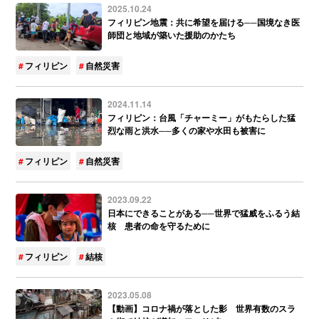
2025.10.24
フィリピン地震：共に希望を届ける──国境なき医
師団と地域が築いた援助のかたち
フィリピン
自然災害
2024.11.14
フィリピン：台風「チャーミー」がもたらした猛
烈な雨と洪水──多くの家や水田も被害に
フィリピン
自然災害
2023.09.22
日本にできることがある──世界で猛威をふるう結
核 患者の命を守るために
フィリピン
結核
2023.05.08
【動画】コロナ禍が落とした影 世界有数のスラ