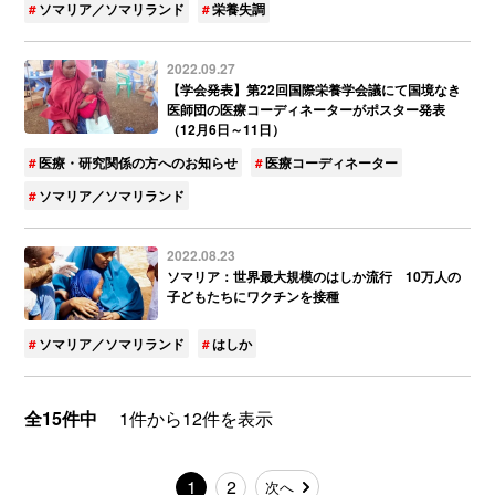
ソマリア／ソマリランド
栄養失調
2022.09.27
【学会発表】第22回国際栄養学会議にて国境なき
医師団の医療コーディネーターがポスター発表
（12月6日～11日）
医療・研究関係の方へのお知らせ
医療コーディネーター
ソマリア／ソマリランド
2022.08.23
ソマリア：世界最大規模のはしか流行 10万人の
子どもたちにワクチンを接種
ソマリア／ソマリランド
はしか
全15件中
1件から12件を表示
1
2
次へ