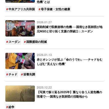
危機”とは
中央アフリカ共和国
母子保健・女性の健康
2026.01.27
援助削減で医療崩壊の危機──国境なき医師団が地
元NGOと切り拓く支援の突破口：スーダン
スーダン
国際援助の削減
2026.01.13
赤とオレンジが並ぶ「命のうでわ」──チャドをむ
しばむ“見えない危機”
チャド
栄養失調
2025.12.22
【写真で振り返る2025年】重なり合う人道危機の
現場で──国境なき医師団の活動地から
紛争