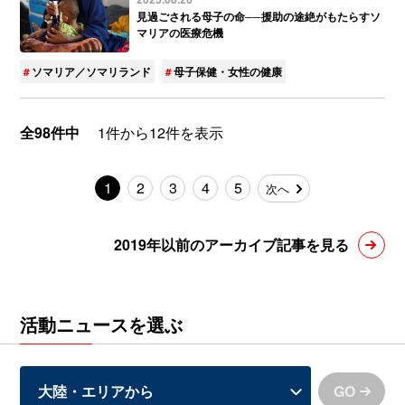
見過ごされる母子の命──援助の途絶がもたらすソ
マリアの医療危機
ソマリア／ソマリランド
母子保健・女性の健康
全98件中
1件から12件を表示
1
2
3
4
5
次へ
2019年以前のアーカイブ記事を見る
活動ニュースを選ぶ
GO