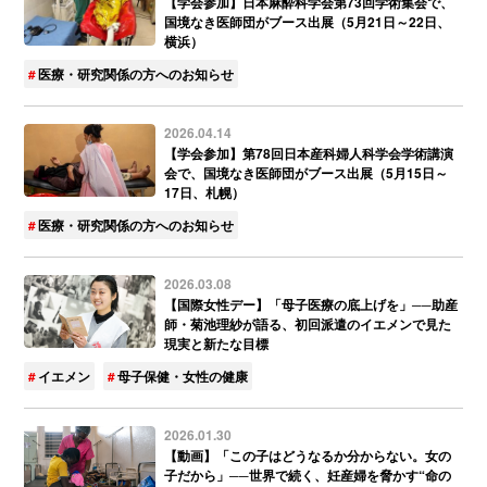
【学会参加】日本麻酔科学会第73回学術集会で、
国境なき医師団がブース出展（5月21日～22日、
横浜）
医療・研究関係の方へのお知らせ
2026.04.14
【学会参加】第78回日本産科婦人科学会学術講演
会で、国境なき医師団がブース出展（5月15日～
17日、札幌）
医療・研究関係の方へのお知らせ
2026.03.08
【国際女性デー】「母子医療の底上げを」──助産
師・菊池理紗が語る、初回派遣のイエメンで見た
現実と新たな目標
イエメン
母子保健・女性の健康
2026.01.30
【動画】「この子はどうなるか分からない。女の
子だから」──世界で続く、妊産婦を脅かす“命の