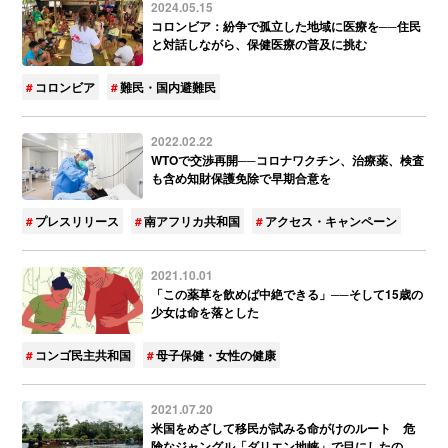
2024.05.15
コロンビア：紛争で孤立した地域に医療を──住民
と対話しながら、保健医療の普及に挑む
コロンビア
難民・国内避難民
2022.02.22
WTOで交渉再開──コロナワクチン、治療薬、検査
も含め知財保護免除で早期合意を
プレスリリース
南アフリカ共和国
アクセス・キャンペーン
2021.10.01
「この薬草を飲めば中絶できる」──そして15歳の
少女は命を落とした
コンゴ民主共和国
母子保健・女性の健康
2021.07.20
米国をめざして移民が試みる命がけのルート 危
険なジャングル「ダリエン地峡」で目にしたの