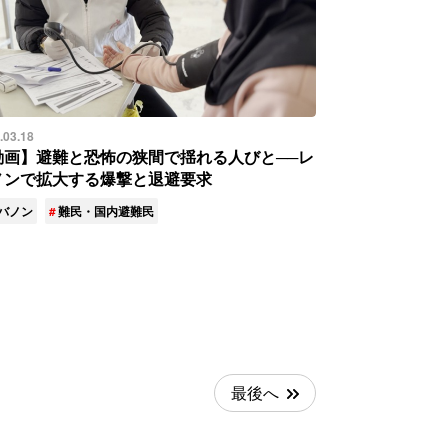
.03.18
動画】避難と恐怖の狭間で揺れる人びと──レ
ノンで拡大する爆撃と退避要求
バノン
難民・国内避難民
最後へ