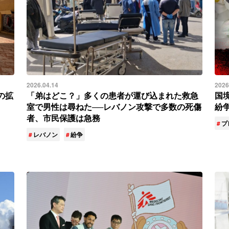
2026.04.14
2026
の拡
「弟はどこ？」多くの患者が運び込まれた救急
国
室で男性は尋ねた──レバノン攻撃で多数の死傷
紛
者、市民保護は急務
プ
レバノン
紛争