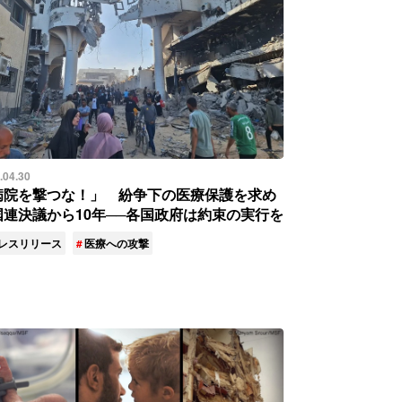
.04.30
病院を撃つな！」 紛争下の医療保護を求め
国連決議から10年──各国政府は約束の実行を
レスリリース
医療への攻撃