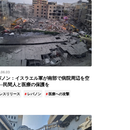
.06.03
バノン：イスラエル軍が南部で病院周辺を空
──民間人と医療の保護を
レスリリース
レバノン
医療への攻撃