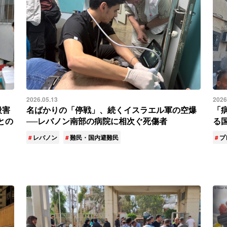
2026.05.13
2026
殺害
名ばかりの「停戦」、続くイスラエル軍の空爆
「
との
──レバノン南部の病院に相次ぐ死傷者
る
レバノン
難民・国内避難民
プ