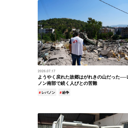
2026.07.17
ようやく戻れた故郷はがれきの山だった──
ノン南部で続く人びとの苦難
レバノン
紛争