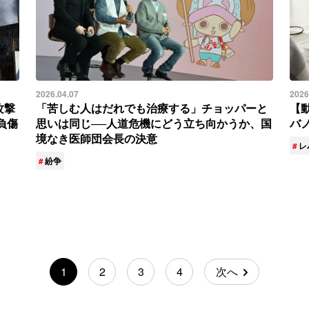
2026.04.07
2026
攻撃
「苦しむ人はだれでも治療する」チョッパーと
【
負傷
思いは同じ──人道危機にどう立ち向かうか、国
バ
境なき医師団会長の決意
レ
紛争
1
2
3
4
次へ