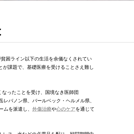
は
が貧困ライン以下の生活を余儀なくされてい
とが課題で、基礎医療を受けることさえ難し
しくなったことを受け、国境なき医師団
山岳レバノン県、バールベック・ヘルメル県、
ームを派遣し、
外傷治療
や
心のケア
を通じて
トレス、水などの必需品を配り、戦闘期間中