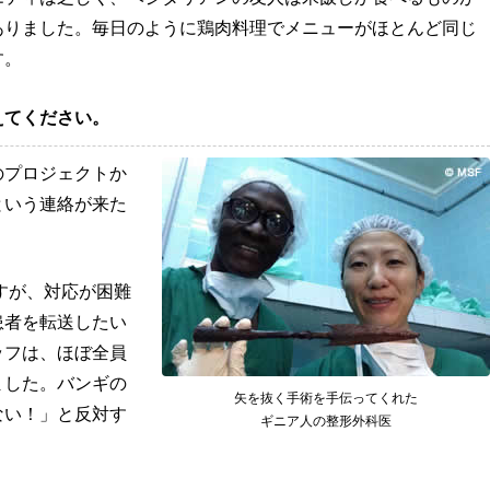
ありました。毎日のように鶏肉料理でメニューがほとんど同じ
す。
えてください。
のプロジェクトか
という連絡が来た
すが、対応が困難
患者を転送したい
ッフは、ほぼ全員
ました。バンギの
矢を抜く手術を手伝ってくれた
ない！」と反対す
ギニア人の整形外科医