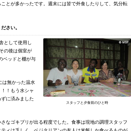
ることが多かったです。週末には皆で外食したりして、気分転
ください。
舎として使用し
その後は個室が
きのベッドと棚が与
には無かった温水
！！！もう水シャ
わずに済みました
スタッフと夕食前のひと時
小さなゴキブリが出る程度でした。食事は現地の調理スタッフ
エティは乏しく、ベジタリアンの友人は米飯しか食べるものが