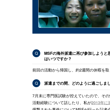
Q
MSFの海外派遣に再び参加しようと
はいつですか？
前回の活動から帰国し、約2週間の休暇を
Q
派遣までの間、どのように過ごしま
7月末に専門医試験が控えていたので、その
活動経験について話したり、私が
2013年
爆撃された事件についてMSFが行った記者