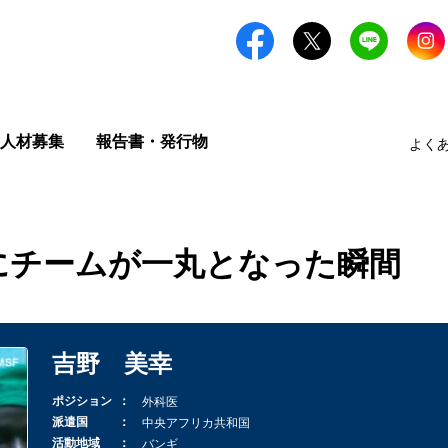
人材募集
報告書・発行物
よく
にチームが一丸となった瞬間
吉野 美幸
ポジション
外科医
派遣国
中央アフリカ共和国
活動地域
バンギ