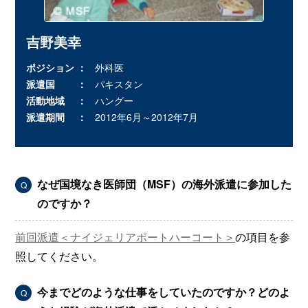
吉野美幸
ポジション
外科医
派遣国
パキスタン
活動地域
ハングー
派遣期間
2012年6月～2012年7月
なぜ国境なき医師団（MSF）の海外派遣に参加した
Q
のですか？
前回派遣＜ナイジェリアポートハーコート＞
の項目を参
照してください。
今までどのような仕事をしていたのですか？どのよ
Q