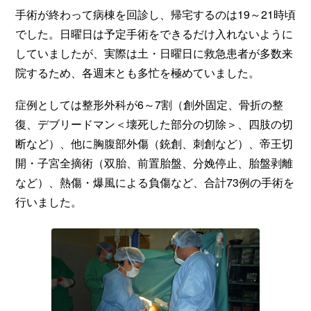
手術が終わって病棟を回診し、帰宅するのは19～21時頃
でした。日曜日は予定手術をできるだけ入れないように
していましたが、実際は土・日曜日に救急患者が多数来
院するため、各週末とも多忙を極めていました。
症例としては整形外科が6～7割（創外固定、骨折の整
復、デブリードマン＜壊死した部分の切除＞、四肢の切
断など）、他に胸腹部外傷（銃創、刺創など）、帝王切
開・子宮全摘術（双胎、前置胎盤、分娩停止、胎盤剥離
など）、熱傷・爆風による負傷など、合計73例の手術を
行いました。