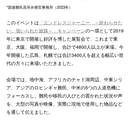
*国連難民高等弁務官事務所（2023年）
このイベントは
「エンドレスジャーニー ～終わらせた
い、強いられた旅路～」キャンペーン
の一環として2019
年に東京で開催し好評を博した展覧会で、これまで東
京、大阪、福岡で開催し、合計で4800人以上が来場。今
年開催した広島、札幌では合計3400人を超える幅広い世
代の方々に来場いただきました。
会場では、地中海、アフリカのチャド湖周辺、中東シリ
ア、アジアのロヒンギャ難民、中米の5つの人道危機に
フォーカスし、難民や移民の人びとの置かれた状況や声
を、大型の写真や映像、実際に現地で使用した物品など
を通して伝えました。