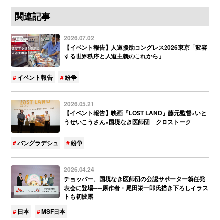
関連記事
2026.07.02
【イベント報告】人道援助コングレス2026東京「変容
する世界秩序と人道主義のこれから」
イベント報告
紛争
2026.05.21
【イベント報告】映画『LOST LAND』藤元監督×いと
うせいこうさん×国境なき医師団 クロストーク
バングラデシュ
紛争
2026.04.24
チョッパー、国境なき医師団の公認サポーター就任発
表会に登場──原作者・尾田栄一郎氏描き下ろしイラス
トも初披露
日本
MSF日本