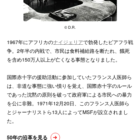
© D.R.
1967年にアフリカの
ナイジェリア
で勃発したビアフラ戦
争。2年半の内戦で、市民は食料補給路を断たれ、餓死
を含め150万人以上が亡くなる事態となりました。
国際赤十字の援助活動に参加していたフランス人医師ら
は、非道な事態に強い憤りを覚え、国際赤十字のルール
であった沈黙の原則を破って政府軍による市民への暴力
を公に非難。1971年12月20日、このフランス人医師ら
とジャーナリストら13人によってMSFが設立されまし
た。
50年の沿革を見る