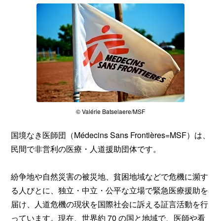
© Valérie Batselaere/MSF
国境なき医師団（Médecins Sans Frontières=MSF）は、
民間で非営利の医療・人道援助団体です。
紛争地や自然災害の被災地、貧困地域などで危機に瀕す
る人びとに、独立・中立・公平な立場で緊急医療援助を
届け、人道危機の現状を国際社会に訴える証言活動を行
っています。現在、世界約 70 の国と地域で、医師や看