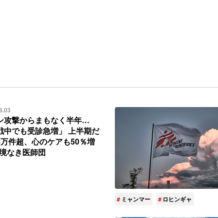
8.03
ン攻撃からまもなく半年…
戦中でも受診急増」 上半期だ
8万件超、心のケアも50％増
国境なき医師団
ミャンマー
ロヒンギャ