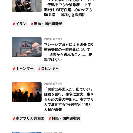
「停戦中でも受診急増」 上半
期だけで8万件超、心のケアも
50％増──国境なき医師団
イラン
難民・国内避難民
2026.07.31
マレーシア政府によるUNHCR
難民登録の一時停止について
──迫害から逃れることは、犯
罪ではない
ミャンマー
ロヒンギャ
2026.07.29
「お前は外国人だ、出ていけ」
妊婦を暴行、住宅に放火、生き
るための薬の中断も…南アフリ
カで激化する“移民排斥” 10万
人超が避難
南アフリカ共和国
難民・国内避難民