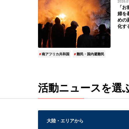
2026.0
「お
婦を
めの
化す
南アフリカ共和国
難民・国内避難民
活動ニュースを選
大陸・エリアから