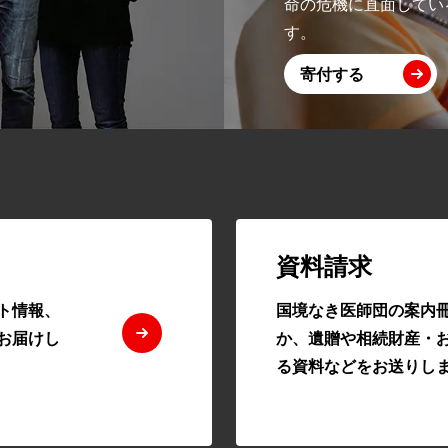
命の危機に直面してい
す。
寄付する
資料請求
ト情報、
国境なき医師団の案内
お届けし
か、遺贈や相続財産・
る資料などをお送りし