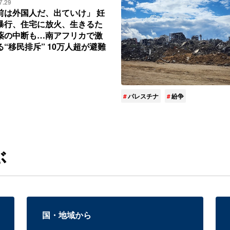
7.29
前は外国人だ、出ていけ」 妊
暴行、住宅に放火、生きるた
薬の中断も…南アフリカで激
る“移民排斥” 10万人超が避難
パレスチナ
紛争
ぶ
国・地域から