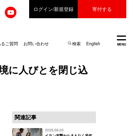
ログイン
/新規登録
寄付する
開く
あるご質問
お問い合わせ
検索
English
MENU
環境に人びとを閉じ込
関連記事
2026.08.03
イラン攻撃からまもなく半年…