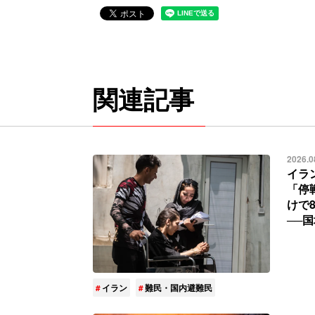
関連記事
2026.0
イラ
「停
けで
──
イラン
難民・国内避難民