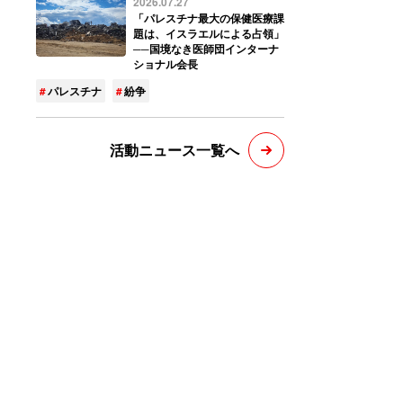
2026.07.27
「パレスチナ最大の保健医療課
題は、イスラエルによる占領」
──国境なき医師団インターナ
ショナル会長
パレスチナ
紛争
活動ニュース一覧へ