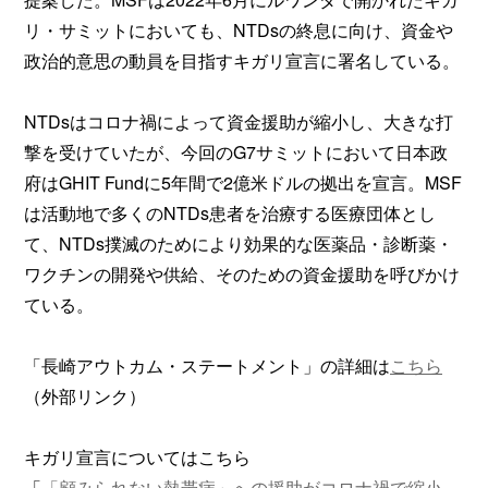
リ・サミットにおいても、NTDsの終息に向け、資金や
政治的意思の動員を目指すキガリ宣言に署名している。
NTDsはコロナ禍によって資金援助が縮小し、大きな打
撃を受けていたが、今回のG7サミットにおいて日本政
府はGHIT Fundに5年間で2億米ドルの拠出を宣言。MSF
は活動地で多くのNTDs患者を治療する医療団体とし
て、NTDs撲滅のためにより効果的な医薬品・診断薬・
ワクチンの開発や供給、そのための資金援助を呼びかけ
ている。
「長崎アウトカム・ステートメント」の詳細は
こちら
（外部リンク）
キガリ宣言についてはこちら
「
「顧みられない熱帯病」への援助がコロナ禍で縮小