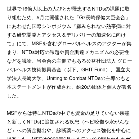
世界で16億人以上の人びとが罹患するNTDsの課題に取
り組むため、5月に開催された「G7長崎保健大臣会合」
にあわせた国際シンポジウム『顧みられない熱帯病に対
する研究開発とアクセス＆デリバリーの加速化に向け
て』にて、MSFを含むグローバルヘルスのアクターが集
まり、NTDs対応の課題や資金調達メカニズムの必要性
などを議論。当会合の主催でもある公益社団法人 グロー
バルヘルス技術振興基金（以下、GHIT Fund）、国立大
学法人長崎大学、Uniting to Combat NTDsの主導のもと
本ステートメントが作成され、約20の団体と個人が署名
した。
MSFからは特にNTDsの中でも資金の足りていない疾患
と新しくNTDsに追加される疾患（ヘビ咬傷や水がんな
ど）への資金拠出や、診断薬へのアクセス強化を中心に
提案した。MSFは2022年6月にルワンダで開かれたキガ