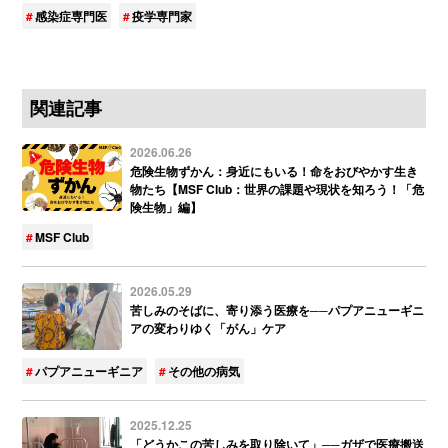
感染症専門医
疫学専門家
関連記事
2026.06.26
危険生物ずかん：身近にもいる！命をおびやかす生き
物たち【MSF Club：世界の課題や現状を知ろう！「危
険生物」編】
MSF Club
2026.05.29
苦しみのそばに、寄り添う医療を──パプアニューギニ
アの変わりゆく「がん」ケア
パプアニューギニア
その他の病気
2025.12.25
「どうかこの苦しみを取り除いて」──ガザで医療搬送