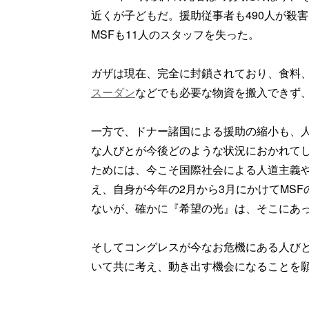
近くが子どもだ。援助従事者も490人が殺
MSFも11人のスタッフを失った。
ガザは現在、完全に封鎖されており、食料
スーダン
などでも必要な物資を搬入できず
一方で、ドナー諸国による援助の縮小も、
な人びとが今後どのような状況におかれて
ためには、今こそ国際社会による人道主義
え、自身が今年の2月から3月にかけてMSF
ないが、確かに『希望の光』は、そこにあ
そしてコングレスが今なお危機にある人び
いて共に考え、動き出す機会になることを