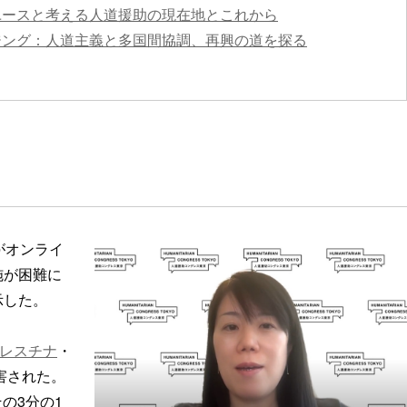
ユースと考える人道援助の現在地とこれから
ジング：人道主義と多国間協調、再興の道を探る
がオンライ
施が困難に
示した。
レスチナ
・
害された。
その3分の1