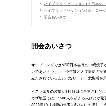
ハイブリッドセッション1：日本の
ハイブリッドセッション2＆クロー
閉会あいさつ
開会あいさつ
オープニングではMSF日本会長の中嶋優子
ンであいさつし、「今年ほど人道援助の実
立たされていることはない」と、危機感を
イスラエルの攻撃が3月18日に再開された
パ
ガザ地区では、1500人を超える人びとが殺
2023年10月以降の死者は5万人にのぼり、