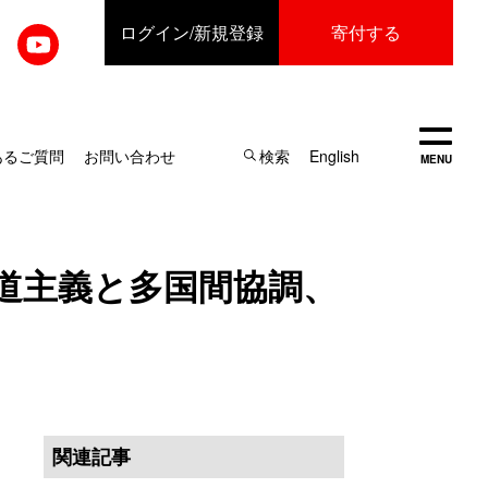
ログイン
/新規登録
寄付する
開く
あるご質問
お問い合わせ
検索
English
MENU
人道主義と多国間協調、
関連記事