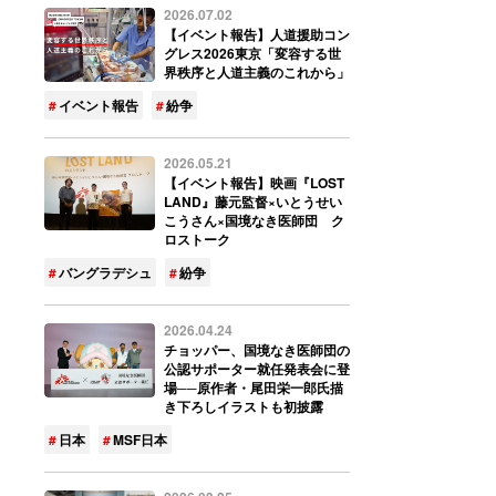
2026.07.02
【イベント報告】人道援助コン
グレス2026東京「変容する世
界秩序と人道主義のこれから」
イベント報告
紛争
2026.05.21
【イベント報告】映画『LOST
LAND』藤元監督×いとうせい
こうさん×国境なき医師団 ク
ロストーク
バングラデシュ
紛争
2026.04.24
チョッパー、国境なき医師団の
公認サポーター就任発表会に登
場──原作者・尾田栄一郎氏描
き下ろしイラストも初披露
日本
MSF日本