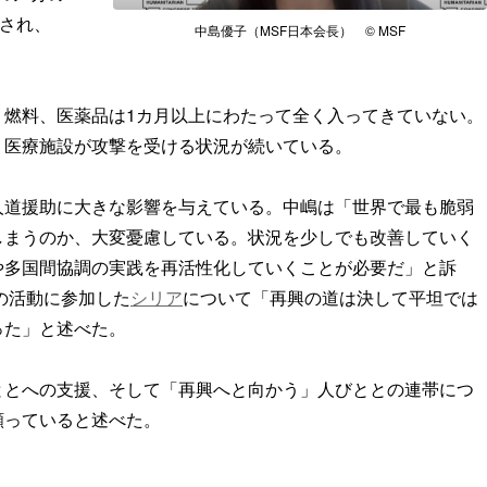
害され、
中島優子（MSF日本会長） © MSF
、燃料、医薬品は1カ月以上にわたって全く入ってきていない。
、医療施設が攻撃を受ける状況が続いている。
人道援助に大きな影響を与えている。中嶋は「世界で最も脆弱
しまうのか、大変憂慮している。状況を少しでも改善していく
や多国間協調の実践を再活性化していくことが必要だ」と訴
の活動に参加した
シリア
について「再興の道は決して平坦では
った」と述べた。
ととへの支援、そして「再興へと向かう」人びととの連帯につ
願っていると述べた。