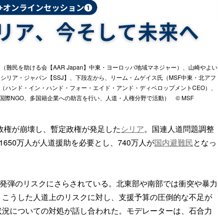
難民を助ける会【AAR Japan】中東・ヨーロッパ地域マネジャー）、山崎やよい
シリア・ジャパン【SSJ】、下段左から、リーム・ムゲイス氏（MSF中東・北アフ
（ハンド・イン・ハンド・フォー・エイド・アンド・ディベロップメントCEO）、
際NGO、多国籍企業への助言を行い、人道・人権分野で活動） © MSF
旧政権が崩壊し、暫定政権が発足した
シリア
。国連人道問題調整
1650万人が人道援助を必要とし、740万人が
国内避難民
となっ
不発弾のリスクにさらされている。北東部や南部では衝突や暴力
。こうした人道上のリスクに対し、支援予算の圧倒的な不足が
状況についての対処が話し合われた。モデレーターは、石合力