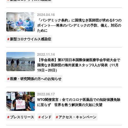
2024.04.16
「パンデミック条約」に国境なき医師団が求める5つの
ポイント──将来のパンデミックの予防、備え、対応の
ために
新型コロナウイルス感染症
2022.11.14
【学会発表】第37回日本国際保健医療学会学術大会で
国境なき医師団の海外派遣スタッフ3人が発表（11月
19日～20日）
医療・研究関係の方へのお知らせ
2022.06.17
WTO閣僚宣言：全てのコロナ医薬品での知財保護免除
に至らず 世界を救う解決策の欠如に失望
プレスリリース
インド
アクセス・キャンペーン