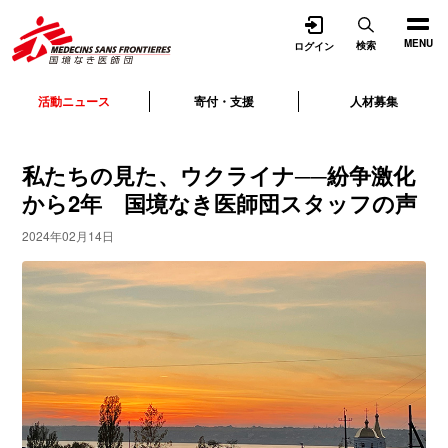
開く
MENU
検索
ログイン
活動ニュース
寄付・支援
人材募集
私たちの見た、ウクライナ──紛争激化
から2年 国境なき医師団スタッフの声
2024年02月14日