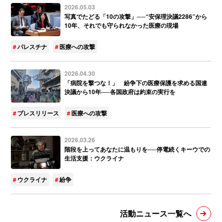
2026.05.03
写真でたどる「10の攻撃」──“安保理決議2286”から
10年、それでも守られなかった医療の現場
パレスチナ
医療への攻撃
2026.04.30
「病院を撃つな！」 紛争下の医療保護を求める国連
決議から10年──各国政府は約束の実行を
プレスリリース
医療への攻撃
2026.03.26
階段を上ってあなたに温もりを──停電続くキーウでの
生活支援：ウクライナ
ウクライナ
紛争
活動ニュース一覧へ