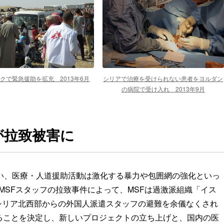
クで緊急援助を拡充 2013年6月
シリアで治療を受けられない患者をヨルダン
の病院で受け入れ 2013年9月
フが拉致被害に
伴い、医療・人道援助活動は激化する暴力や包囲網の強化といっ
MSFスタッフの拉致事件によって、MSFは過激派組織「イス
シリア北西部からの外国人派遣スタッフの避難を余儀なくされ
ることを決定し、新しいプロジェクトの立ち上げと、国内の医