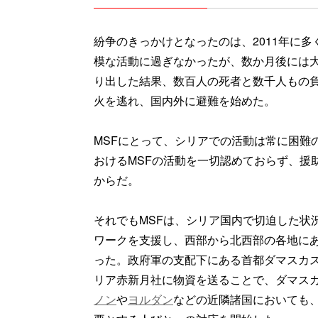
紛争のきっかけとなったのは、2011年に
模な活動に過ぎなかったが、数か月後には
り出した結果、数百人の死者と数千人もの
火を逃れ、国内外に避難を始めた。
MSFにとって、シリアでの活動は常に困難
おけるMSFの活動を一切認めておらず、援
からだ。
それでもMSFは、シリア国内で切迫した状
ワークを支援し、西部から北西部の各地に
った。政府軍の支配下にある首都ダマスカス
リア赤新月社に物資を送ることで、ダマス
ノン
や
ヨルダン
などの近隣諸国においても