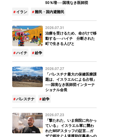
50％増──国境なき医師団
イラン
難民・国内避難民
2026.07.31
治療を受けるため、命がけで移
動する──ハイチ 分断された
町で生きる人びと
ハイチ
紛争
2026.07.27
「パレスチナ最大の保健医療課
題は、イスラエルによる占領」
──国境なき医師団インターナ
ショナル会長
パレスチナ
紛争
2026.07.23
「撃たれた、いま病院に向かっ
ている」 イスラエル軍に襲わ
れたMSFスタッフの証言…ガ
ザで相次ぐ人道援助従事者への