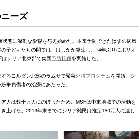
のニーズ
健康状態に深刻な影響を与え始めた。本来予防できたはずの病気
の子どもたちの間では、はしかが発生し、14年ぶりにポリオ
Fはシリア北東部で集団
予防接種
を実施した。
接するヨルダン北部のラムサで緊急
外科プログラム
を開始。シ
い紛争負傷者の治療にあたった。
ア人は数十万人にのぼったため、MSFは中東地域での活動を
上げた。2013年末までにシリア難民は推定150万人に達し