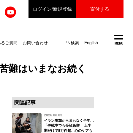
ログイン
/新規登録
寄付する
開く
あるご質問
お問い合わせ
検索
English
MENU
の苦難はいまなお続く
関連記事
2026.08.03
イラン攻撃からまもなく半年…
「停戦中でも受診急増」 上半
期だけで8万件超、心のケアも