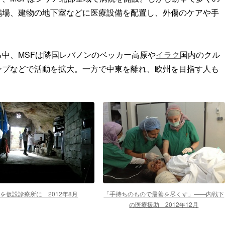
鶏場、建物の地下室などに医療設備を配置し、外傷のケアや手
中、MSFは隣国レバノンのベッカー高原や
イラク
国内のクル
ンプなどで活動を拡大。一方で中東を離れ、欧州を目指す人も
を仮設診療所に 2012年8月
「手持ちのもので最善を尽くす」——内戦下
の医療援助 2012年12月