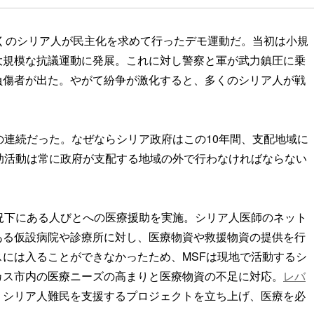
多くのシリア人が民主化を求めて行ったデモ運動だ。当初は小規
大規模な抗議運動に発展。これに対し警察と軍が武力鎮圧に乗
負傷者が出た。やがて紛争が激化すると、多くのシリア人が戦
の連続だった。なぜならシリア政府はこの10年間、支配地域に
助活動は常に政府が支配する地域の外で行わなければならない
況下にある人びとへの医療援助を実施。シリア人医師のネット
ある仮設病院や診療所に対し、医療物資や救援物資の提供を行
には入ることができなかったため、MSFは現地で活動するシ
カス市内の医療ニーズの高まりと医療物資の不足に対応。
レバ
、シリア人難民を支援するプロジェクトを立ち上げ、医療を必