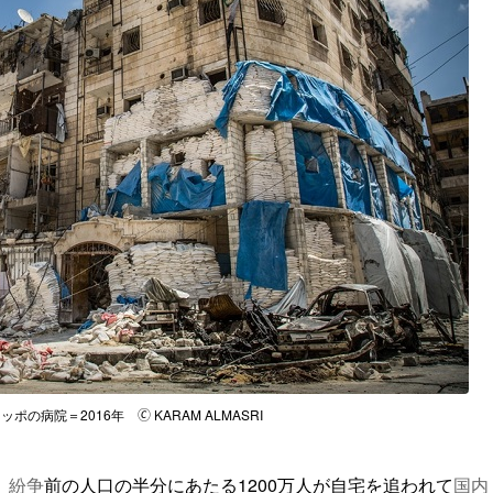
の病院＝2016年 🄫 KARAM ALMASRI
。
紛争
前の人口の半分にあたる1200万人が自宅を追われて
国内