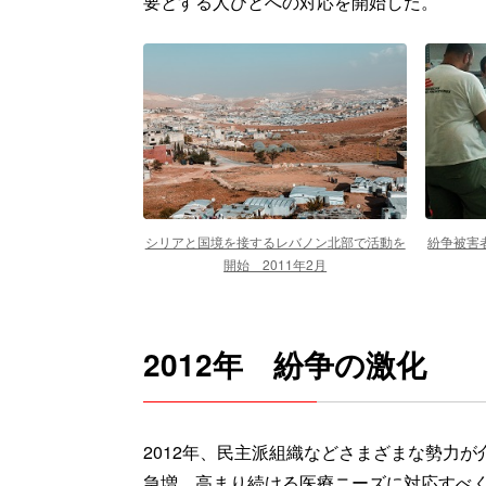
要とする人びとへの対応を開始した。
シリアと国境を接するレバノン北部で活動を
紛争被害
開始 2011年2月
2012年 紛争の激化
2012年、民主派組織などさまざまな勢力
急増。高まり続ける医療ニーズに対応すべく