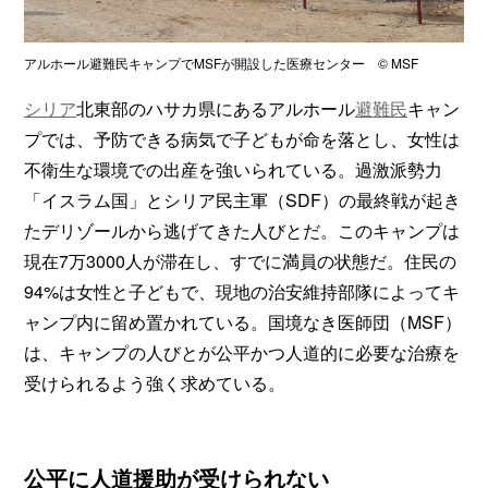
アルホール避難民キャンプでMSFが開設した医療センター © MSF
シリア
北東部のハサカ県にあるアルホール
避難民
キャン
プでは、予防できる病気で子どもが命を落とし、女性は
不衛生な環境での出産を強いられている。過激派勢力
「イスラム国」とシリア民主軍（SDF）の最終戦が起き
たデリゾールから逃げてきた人びとだ。このキャンプは
現在7万3000人が滞在し、すでに満員の状態だ。住民の
94%は女性と子どもで、現地の治安維持部隊によってキ
ャンプ内に留め置かれている。国境なき医師団（MSF）
は、キャンプの人びとが公平かつ人道的に必要な治療を
受けられるよう強く求めている。
公平に人道援助が受けられない