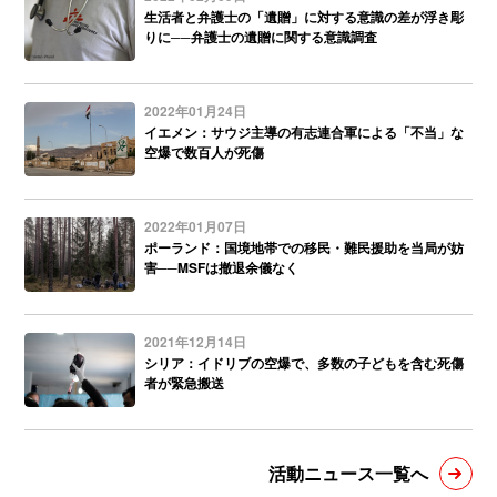
生活者と弁護士の「遺贈」に対する意識の差が浮き彫
りに──弁護士の遺贈に関する意識調査
2022年01月24日
イエメン：サウジ主導の有志連合軍による「不当」な
空爆で数百人が死傷
2022年01月07日
ポーランド：国境地帯での移民・難民援助を当局が妨
害──MSFは撤退余儀なく
2021年12月14日
シリア：イドリブの空爆で、多数の子どもを含む死傷
者が緊急搬送
活動ニュース一覧へ