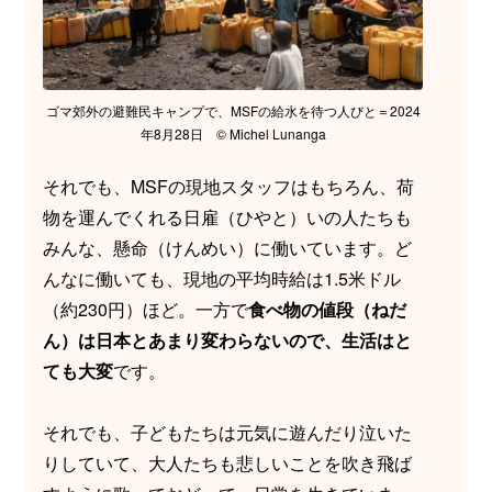
ゴマ郊外の避難民キャンプで、MSFの給水を待つ人びと＝2024
年8月28日 © Michel Lunanga
それでも、MSFの現地スタッフはもちろん、荷
物を運んでくれる日雇（ひやと）いの人たちも
みんな、懸命（けんめい）に働いています。ど
んなに働いても、現地の平均時給は1.5米ドル
（約230円）ほど。一方で
食べ物の値段（ねだ
ん）は日本とあまり変わらないので、生活はと
ても大変
です。
それでも、子どもたちは元気に遊んだり泣いた
りしていて、大人たちも悲しいことを吹き飛ば