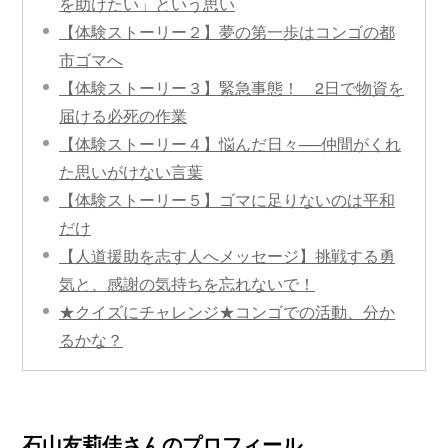
を助けたい」という思い
【体験ストーリー２】夢の第一歩はコンゴの都
市ゴマへ
【体験ストーリー３】緊急事態！ 2日で物資を
届ける必死の作業
【体験ストーリー４】悩んだ日々──仲間がくれ
た思いがけない言葉
【体験ストーリー５】ゴマに足りないのは平和
だけ
【人道援助を志す人へメッセージ】挑戦する勇
気と、感謝の気持ちを忘れないで！
★クイズにチャレンジ★コンゴでの活動、分か
るかな？
石山友莉佳さんのプロフィール