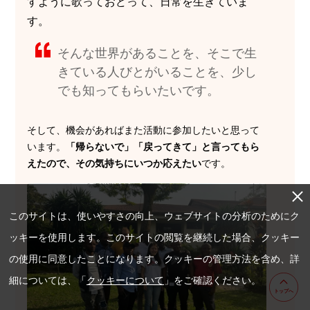
すように歌っておどって、日常を生きていま
す。
そんな世界があることを、そこで生
きている人びとがいることを、少し
でも知ってもらいたいです。
そして、機会があればまた活動に参加したいと思って
います。
「帰らないで」「戻ってきて」と言ってもら
えたので、その気持ちにいつか応えたい
です。
このサイトは、使いやすさの向上、ウェブサイトの分析のためにク
ッキーを使用します。このサイトの閲覧を継続した場合、クッキー
の使用に同意したことになります。クッキーの管理方法を含め、詳
細については、「
クッキーについて
」をご確認ください。
トップへ