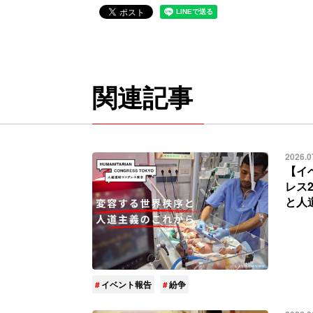
関連記事
2026.0
【イ
レス
と人
イベント報告
紛争