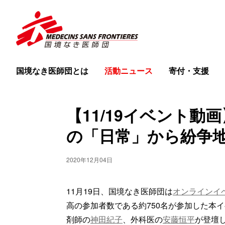
国境なき医師団とは
活動ニュース
寄付・支援
【11/19イベント
の「日常」から紛争
2020年12月04日
11月19日、国境なき医師団は
オンラインイ
高の参加者数である約750名が参加した本
剤師の
神田紀子
、外科医の
安藤恒平
が登壇