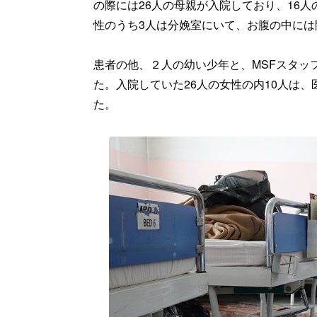
の際には26人の母親が入院しており、16
性のうち3人は分娩室にいて、お腹の中に
患者の他、２人の幼い少年と、MSFスタッ
た。入院していた26人の女性の内10人は
た。