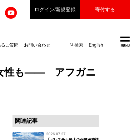
ログイン
/新規登録
寄付する
開く
あるご質問
お問い合わせ
検索
English
MENU
女性も—— アフガニ
関連記事
2026.07.27
「パレスチナ最大の保健医療課