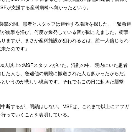
SFが支援する産科病棟へ向かったという。
。襲撃の間、患者とスタッフは避難する場所を探した。「緊急避
所が銃撃を浴び、何度か爆発している音が聞こえました。衝撃
ありますが、まさか産科施設が狙われるとは、誰一人信じられ
に来たのです」
00人以上のMSFスタッフがいた。混乱の中、院内にいた患者
難した人も、急遽他の病院に搬送された人も多かったからだ。
るというのが悲しい現実です。それでもこの日に起きた襲撃
中断するが、閉鎖はしない。MSFは、これまで以上にアフガ
を行っていくことを表明している。