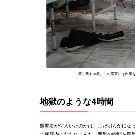
床に残る血痕。この病室には出産を終えた
地獄のような4時間
襲撃者が何人いたのかは、まだ明らかになっ
て病院内になだれこんだ。襲撃の瞬間を目撃