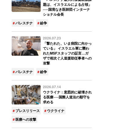
題は、イスラエルによる占領」
──国境なき医師団インターナ
ショナル会長
パレスチナ
紛争
2026.07.23
「撃たれた、いま病院に向かっ
ている」 イスラエル軍に襲わ
れたMSFスタッフの証言…ガ
ザで相次ぐ人道援助従事者への
攻撃
パレスチナ
紛争
2026.07.14
ウクライナ：意図的に破壊され
る医療──国際人道法の順守を
求める
プレスリリース
ウクライナ
医療への攻撃