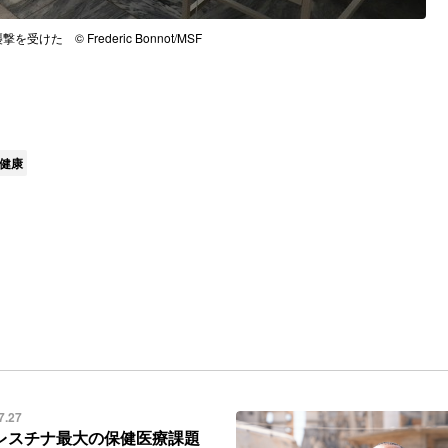
受けた © Frederic Bonnot/MSF
健康
7.27
レスチナ最大の保健医療課題