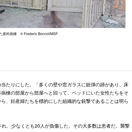
科病棟 © Frederic Bonnot/MSF
の当たりにした。「多くの壁や窓ガラスに銃弾の跡があり、床
科病棟の部屋から部屋へと回って、ベッドにいた女性たちをそ
から、妊産婦たちを標的にした組織的な銃撃であることは明ら
され、少なくとも20人が負傷した。その大多数は患者だ。襲撃