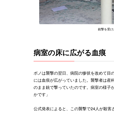
銃撃を受けた産
病室の床に広がる血痕
ボノは襲撃の翌日、病院の惨状を改めて目
には血痕が広がっていました。襲撃者は産
のまま銃で撃っていたのです。病室の様子
かです」
公式発表によると、この襲撃で24人が殺害