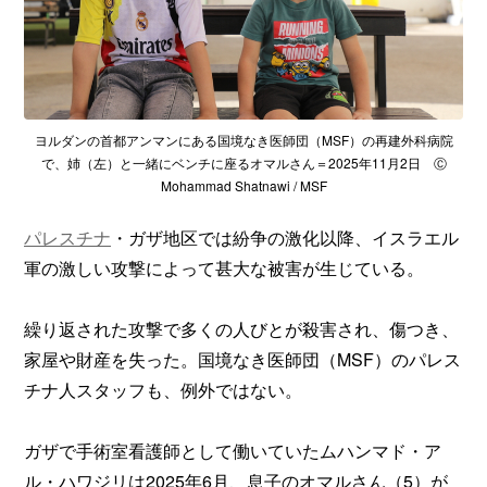
ヨルダンの首都アンマンにある国境なき医師団（MSF）の再建外科病院
で、姉（左）と一緒にベンチに座るオマルさん＝2025年11月2日 Ⓒ
Mohammad Shatnawi / MSF
パレスチナ
・ガザ地区では紛争の激化以降、イスラエル
軍の激しい攻撃によって甚大な被害が生じている。
繰り返された攻撃で多くの人びとが殺害され、傷つき、
家屋や財産を失った。国境なき医師団（MSF）のパレス
チナ人スタッフも、例外ではない。
ガザで手術室看護師として働いていたムハンマド・ア
ル・ハワジリは2025年6月、息子のオマルさん（5）が