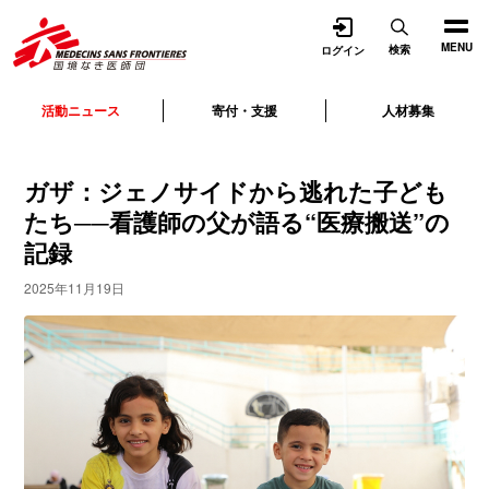
開く
MENU
検索
ログイン
活動ニュース
寄付・支援
人材募集
ガザ：ジェノサイドから逃れた子ども
たち──看護師の父が語る“医療搬送”の
記録
2025年11月19日