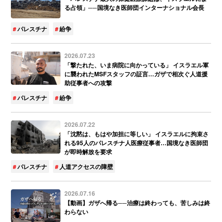
る占領」──国境なき医師団インターナショナル会長
パレスチナ
紛争
2026.07.23
「撃たれた、いま病院に向かっている」 イスラエル軍
に襲われたMSFスタッフの証言…ガザで相次ぐ人道援
助従事者への攻撃
パレスチナ
紛争
2026.07.22
「沈黙は、もはや加担に等しい」 イスラエルに拘束さ
れる95人のパレスチナ人医療従事者…国境なき医師団
が即時解放を要求
パレスチナ
人道アクセスの障壁
2026.07.16
【動画】ガザへ帰る──治療は終わっても、苦しみは終
わらない