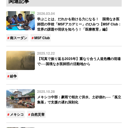
関連記事
2026.03.04
学ぶことは、だれかを助ける力になる！ 国境なき医
師団の学校「MSFアカデミー」のひみつ【MSF Club：
世界の課題や現状を知ろう！「医療教育」編】
南スーダン
MSF Club
2025.12.22
【写真で振り返る2025年】重なり合う人道危機の現場
で──国境なき医師団の活動地から
紛争
2025.10.28
メキシコ中部：豪雨で相次ぐ洪水、土砂崩れ──「孤立
集落」で支援の遅れ深刻化
メキシコ
自然災害