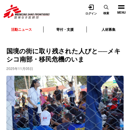
開く
MENU
検索
ログイン
活動ニュース
寄付・支援
人材募集
国境の街に取り残された人びと──メキ
シコ南部・移民危機のいま
2025年11月05日