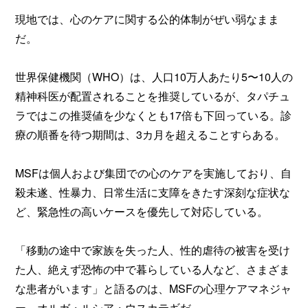
現地では、心のケアに関する公的体制がぜい弱なまま
だ。
世界保健機関（WHO）は、人口10万人あたり5〜10人の
精神科医が配置されることを推奨しているが、タパチュ
ラではこの推奨値を少なくとも17倍も下回っている。診
療の順番を待つ期間は、3カ月を超えることすらある。
MSFは個人および集団での心のケアを実施しており、自
殺未遂、性暴力、日常生活に支障をきたす深刻な症状な
ど、緊急性の高いケースを優先して対応している。
「移動の途中で家族を失った人、性的虐待の被害を受け
た人、絶えず恐怖の中で暮らしている人など、さまざま
な患者がいます」と語るのは、MSFの心理ケアマネジャ
ー、オルガ・ルシア・ウスカテギだ。