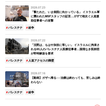
2026.07.23
「撃たれた、いま病院に向かっている」 イスラエル軍
に襲われたMSFスタッフの証言…ガザで相次ぐ人道援
助従事者への攻撃
パレスチナ
紛争
2026.07.22
「沈黙は、もはや加担に等しい」 イスラエルに拘束さ
れる95人のパレスチナ人医療従事者…国境なき医師団
が即時解放を要求
パレスチナ
人道アクセスの障壁
2026.07.16
【動画】ガザへ帰る──治療は終わっても、苦しみは終
わらない
パレスチナ
紛争