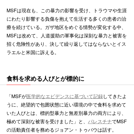
MSFは現在も、この暴力の影響を受け、トラウマや生涯
にわたり影響する負傷を抱えて生活する多くの患者の治
療を続けている。ガザ地区をめぐる情勢が変化する中、
MSFは改めて、人道援助の軍事化は深刻な暴力と被害を
招く危険性があり、決して繰り返してはならないとイス
ラエルと米国に訴える。
食料を求める人びとが標的に
「MSFが
医学的なエビデンスに基づいて記録
してきたよ
うに、絶望的で包囲状態に近い環境の中で食料を求めて
いた人びとは、標的型暴力と無差別暴力の両方により、
極めて深刻な被害を受けました」と、
パレスチナ
でMSF
の活動責任者を務めるジョアン・トゥバウは話す。