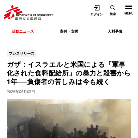
開く
MENU
検索
ログイン
活動ニュース
寄付・支援
人材募集
プレスリリース
ガザ：イスラエルと米国による「軍事
化された食料配給所」の暴力と殺害から
1年──負傷者の苦しみは今も続く
2026年06月05日