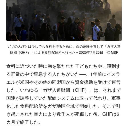
ガザの人びとは少しでも食料を得るために、命の危険を冒して「ガザ人道
財団（GHF）」による食料配給所へ行った＝2025年7月25日 Ⓒ MSF
食料に近づいた時に胸を撃たれた子どもたちや、殺到す
る群衆の中で窒息する人たちがいた──。1年前にイスラ
エルが米国やその他の同盟国から資金援助を受けて運営
した、いわゆる「ガザ人道財団（GHF）」は、それまで
国連が調整していた配給システムに取って代わり、軍事
化した食料配給所をガザ地区全域で開始した。そこで引
き起こされた暴力により数千人が死傷した後、GHFは6
カ月で終了した。