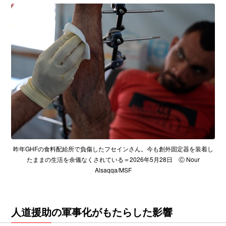
昨年GHFの食料配給所で負傷したフセインさん。今も創外固定器を装着し
たままの生活を余儀なくされている＝2026年5月28日 Ⓒ Nour
Alsaqqa/MSF
人道援助の軍事化がもたらした影響