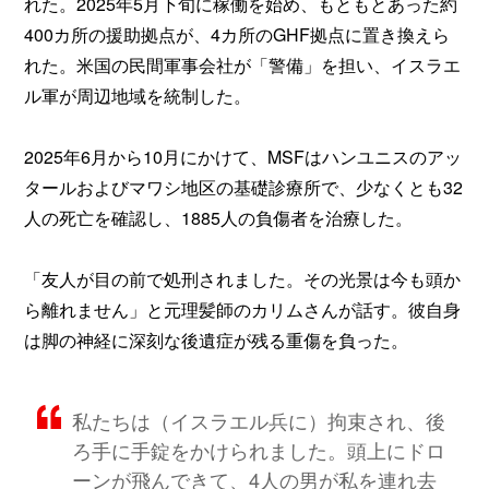
れた。2025年5月下旬に稼働を始め、もともとあった約
400カ所の援助拠点が、4カ所のGHF拠点に置き換えら
れた。米国の民間軍事会社が「警備」を担い、イスラエ
ル軍が周辺地域を統制した。
2025年6月から10月にかけて、MSFはハンユニスのアッ
タールおよびマワシ地区の基礎診療所で、少なくとも32
人の死亡を確認し、1885人の負傷者を治療した。
「友人が目の前で処刑されました。その光景は今も頭か
ら離れません」と元理髪師のカリムさんが話す。彼自身
は脚の神経に深刻な後遺症が残る重傷を負った。
私たちは（イスラエル兵に）拘束され、後
ろ手に手錠をかけられました。頭上にドロ
ーンが飛んできて、4人の男が私を連れ去