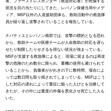
者、ファーストレスポンダー（救急対応者）が死傷する
状況を目の当たりにしてきた。レバノン保健当局やメデ
ィア、MSF以外の人道援助団体も、救助活動中の救急隊
員が繰り返し攻撃されていることを報告している。
ナバティエとレバノン南部では、攻撃の標的となる恐れ
から、救助チームや医療チームが人命救助の対応を遅ら
せたり制限したりせざるを得ない状況が強まっている。
MSFが支援する救急隊によると、現場に留まるのは再攻
撃の危険のため数分に限られ、重機の使用も避けられて
いることから、負傷者ががれきの下に数時間、場合によ
っては数日間も取り残されてしまっている。MSFはこう
した対応の遅れによって重症に陥った人びとを治療して
きたが、その中には重度の外傷を悪化させ死亡した人も
いた。