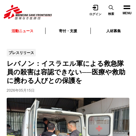
開く
MENU
検索
ログイン
活動ニュース
寄付・支援
人材募集
プレスリリース
レバノン：イスラエル軍による救急隊
員の殺害は容認できない──医療や救助
に携わる人びとの保護を
2026年05月15日