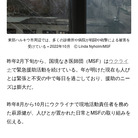
東部ハルキウ市周辺では、多くの診療所や病院が戦闘や砲撃による被害を
受けている＝2022年10月 Ⓒ Linda Nyholm/MSF
昨年2月下旬から、国境なき医師団（MSF）は
ウクライ
ナ
で緊急援助活動を続けている。年が明けた現在も人び
とは緊張と不安の中で毎日を過ごしており、援助のニー
ズは膨大だ。
昨年8月から10月にウクライナで現地活動責任者を務め
た萩原健が、人びとが置かれた日常とMSFの取り組みを
伝える。