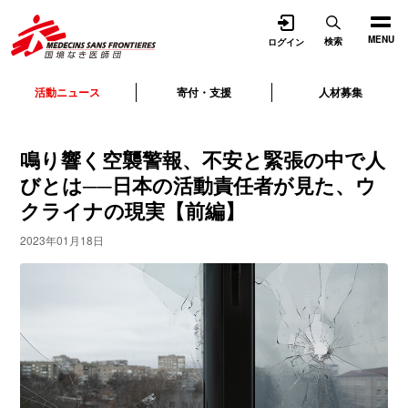
開く
MENU
検索
ログイン
活動ニュース
寄付・支援
人材募集
鳴り響く空襲警報、不安と緊張の中で人
びとは──日本の活動責任者が見た、ウ
クライナの現実【前編】
2023年01月18日