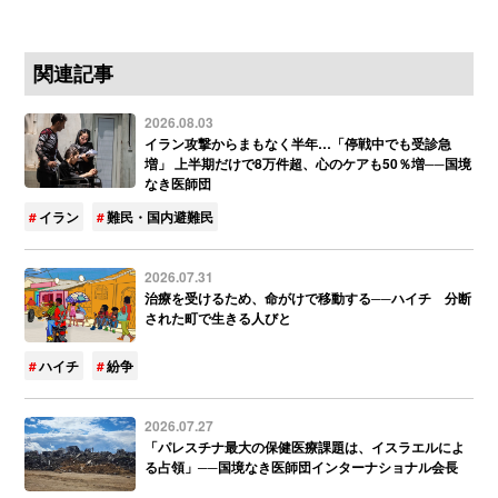
関連記事
2026.08.03
イラン攻撃からまもなく半年…「停戦中でも受診急
増」 上半期だけで8万件超、心のケアも50％増──国境
なき医師団
イラン
難民・国内避難民
2026.07.31
治療を受けるため、命がけで移動する──ハイチ 分断
された町で生きる人びと
ハイチ
紛争
2026.07.27
「パレスチナ最大の保健医療課題は、イスラエルによ
る占領」──国境なき医師団インターナショナル会長