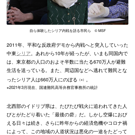
自ら体験したシリア内戦を語る市民ら © MSF
2011年、平和な反政府デモから内戦へと突入していった
中東
シリア
。あれから10年が経ったが、いまも同国内で
は、東京都の人口のおよそ半数に当たる670万人が避難
生活を送っている。また、周辺国などへ逃れて難民とな
ったシリア人は660万人にのぼる
。
（※）
※2021年3月現在、国連難民高等弁務官事務所の統計
北西部のイドリブ県は、たびたび戦火に追われてきた人
びとがたどり着いた「最後の砦」だ。しかし空爆におび
える日々は続き、さらに昨年からの経済危機やコロナ禍
によって、この地域の人道状況は悪化の一途をたどって