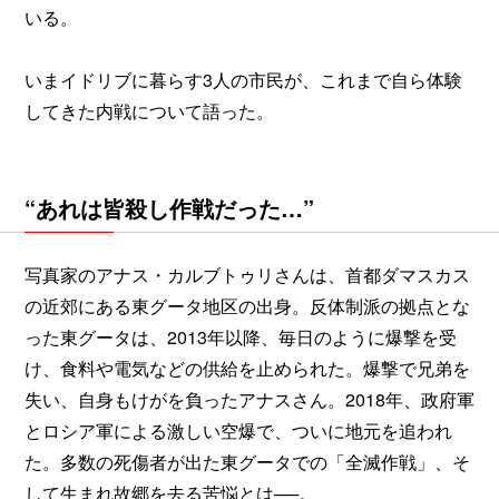
いる。
いまイドリブに暮らす3人の市民が、これまで自ら体験
してきた内戦について語った。
“あれは皆殺し作戦だった…”
写真家のアナス・カルブトゥリさんは、首都ダマスカス
の近郊にある東グータ地区の出身。反体制派の拠点とな
った東グータは、2013年以降、毎日のように爆撃を受
け、食料や電気などの供給を止められた。爆撃で兄弟を
失い、自身もけがを負ったアナスさん。2018年、政府軍
とロシア軍による激しい空爆で、ついに地元を追われ
た。多数の死傷者が出た東グータでの「全滅作戦」、そ
して生まれ故郷を去る苦悩とは──。