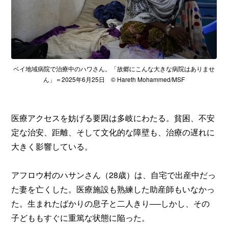
ベイ地域病院で治療中のハワさん。「故郷にこんな大きな病院はありませ
ん」＝2025年6月25日 © Hareth Mohammed/MSF
医療アクセスを妨げる要因は多岐にわたる。貧困、不安
定な治安、距離、そして文化的な障壁も、治療の遅れに
大きく影響している。
アフロウ村のハサンさん（28歳）は、自宅で出産中だっ
た妻を亡くした。医療施設も熟練した助産師もいなかっ
た。生まれたばかりの息子と二人きり──しかし、その
子どももすぐに重篤な状態に陥った。