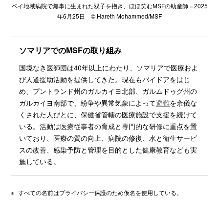
ベイ地域病院で無事に生まれた双子を抱き、ほほ笑むMSFの助産師＝2025
年6月25日 © Hareth Mohammed/MSF
ソマリアでのMSFの取り組み
国境なき医師団は40年以上にわたり、ソマリアで医療およ
び人道援助活動を提供してきた。現在もバイドアをはじ
め、プントランド州のガルカイヨ北部、ガルムドゥグ州の
ガルカイヨ南部で、紛争や異常気象によって
避難
を余儀な
くされた人びとに、保健省管轄の医療施設で支援を続けて
いる。活動は医療従事者の育成と専門的な研修に重点を置
いており、医療の質の向上、病院の修復、水と衛生サービ
スの改善、感染予防と管理を目的とした健康教育なども実
施している。
※
すべての名前はプライバシー保護のため仮名を使用している。