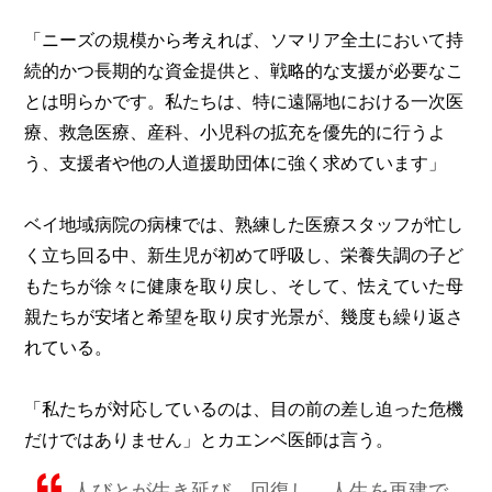
「ニーズの規模から考えれば、ソマリア全土において持
続的かつ長期的な資金提供と、戦略的な支援が必要なこ
とは明らかです。私たちは、特に遠隔地における一次医
療、救急医療、産科、小児科の拡充を優先的に行うよ
う、支援者や他の人道援助団体に強く求めています」
ベイ地域病院の病棟では、熟練した医療スタッフが忙し
く立ち回る中、新生児が初めて呼吸し、栄養失調の子ど
もたちが徐々に健康を取り戻し、そして、怯えていた母
親たちが安堵と希望を取り戻す光景が、幾度も繰り返さ
れている。
「私たちが対応しているのは、目の前の差し迫った危機
だけではありません」とカエンベ医師は言う。
人びとが生き延び、回復し、人生を再建で