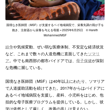
国境なき医師団（MSF）が支援するベイ地域病院で、栄養失調の我が子を
抱き、注射器から栄養を与える母親＝2025年6月25日 © Hareth
Mohammed/MSF
紛争
や気候変動、ぜい弱な医療体制、不安定な経済状況
など、これまで数々の人道危機に直面してきた
ソマリ
ア
。中でも南西部の都市バイドアでは、
母子保健
が深刻
な危機に瀕している。
国境なき医師団（MSF）は40年以上にわたり、ソマリア
で人道援助活動を続けてきた。2017年からはバイドアに
あるベイ地域病院を支援し、産科、小児科をはじめ、包
括的な母子医療プログラムを提供している。しかし、状
況は依然として厳しく、改善の兆しは見えない。