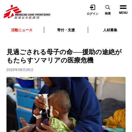
開く
MENU
検索
ログイン
活動ニュース
寄付・支援
人材募集
見過ごされる母子の命──援助の途絶が
もたらすソマリアの医療危機
2025年08月26日