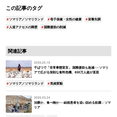
この記事のタグ
ソマリア／ソマリランド
母子保健・女性の健康
栄養失調
人道アクセスの障壁
国際援助の削減
関連記事
2026.05.19
干ばつで「非常事態宣言」 国際援助も急減──ソマリ
アで広がる深刻な食料危機、650万人超が直面
ソマリア／ソマリランド
気候変動
2026.03.24
治療か、食べ物か──結核患者を追い詰める飢餓：ソマ
リア