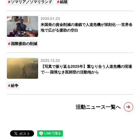
ソマリア／ソマリランド
結核
2026.01.23
米国発の資金削減の連鎖で人道危機が深刻化──世界各
地で広がる援助の空白
国際援助の削減
2025.12.22
【写真で振り返る2025年】重なり合う人道危機の現場
で──国境なき医師団の活動地から
紛争
活動ニュース一覧へ