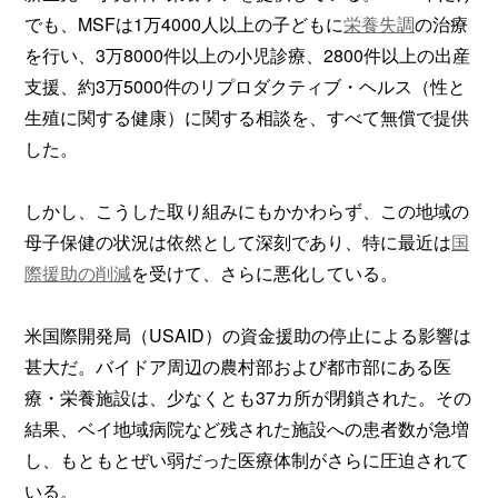
でも、MSFは1万4000人以上の子どもに
栄養失調
の治療
を行い、3万8000件以上の小児診療、2800件以上の出産
支援、約3万5000件のリプロダクティブ・ヘルス（性と
生殖に関する健康）に関する相談を、すべて無償で提供
した。
しかし、こうした取り組みにもかかわらず、この地域の
母子保健の状況は依然として深刻であり、特に最近は
国
際援助の削減
を受けて、さらに悪化している。
米国際開発局（USAID）の資金援助の停止による影響は
甚大だ。バイドア周辺の農村部および都市部にある医
療・栄養施設は、少なくとも37カ所が閉鎖された。その
結果、ベイ地域病院など残された施設への患者数が急増
し、もともとぜい弱だった医療体制がさらに圧迫されて
いる。