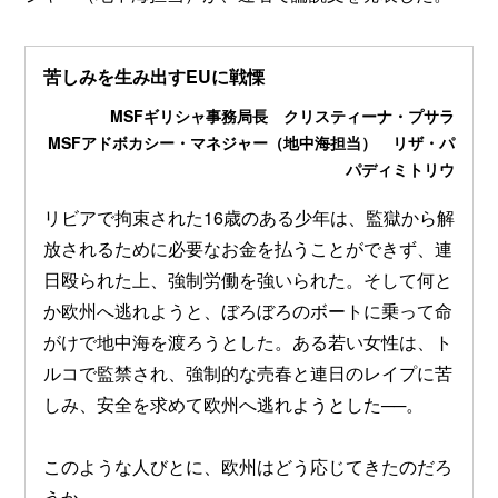
苦しみを生み出すEUに戦慄
MSFギリシャ事務局長 クリスティーナ・プサラ
MSFアドボカシー・マネジャー（地中海担当） リザ・パ
パディミトリウ
リビアで拘束された16歳のある少年は、監獄から解
放されるために必要なお金を払うことができず、連
日殴られた上、強制労働を強いられた。そして何と
か欧州へ逃れようと、ぼろぼろのボートに乗って命
がけで地中海を渡ろうとした。ある若い女性は、ト
ルコで監禁され、強制的な売春と連日のレイプに苦
しみ、安全を求めて欧州へ逃れようとした──。
このような人びとに、欧州はどう応じてきたのだろ
うか。