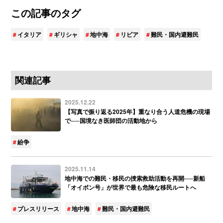
この記事のタグ
イタリア
ギリシャ
地中海
リビア
難民・国内避難民
関連記事
2025.12.22
【写真で振り返る2025年】重なり合う人道危機の現場
で──国境なき医師団の活動地から
紛争
2025.11.14
地中海での難民・移民の捜索救助活動を再開──新船
「オイボン号」が世界で最も危険な移民ルートへ
プレスリリース
地中海
難民・国内避難民