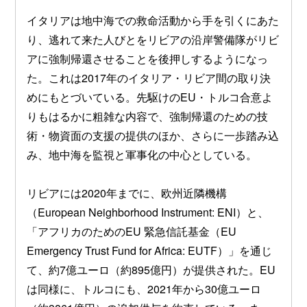
イタリアは地中海での救命活動から手を引くにあた
り、逃れて来た人びとをリビアの沿岸警備隊がリビ
アに強制帰還させることを後押しするようになっ
た。これは2017年のイタリア・リビア間の取り決
めにもとづいている。先駆けのEU・トルコ合意よ
りもはるかに粗雑な内容で、強制帰還のための技
術・物資面の支援の提供のほか、さらに一歩踏み込
み、地中海を監視と軍事化の中心としている。
リビアには2020年までに、欧州近隣機構
（European Neighborhood Instrument: ENI）と、
「アフリカのためのEU 緊急信託基金（EU
Emergency Trust Fund for Africa: EUTF）」を通じ
て、約7億ユーロ（約895億円）が提供された。EU
は同様に、トルコにも、2021年から30億ユーロ