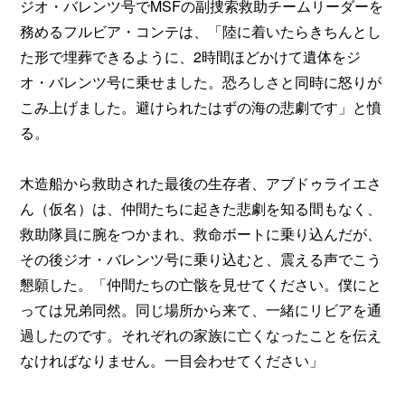
ジオ・バレンツ号でMSFの副捜索救助チームリーダーを
務めるフルビア・コンテは、「陸に着いたらきちんとし
た形で埋葬できるように、2時間ほどかけて遺体をジ
オ・バレンツ号に乗せました。恐ろしさと同時に怒りが
こみ上げました。避けられたはずの海の悲劇です」と憤
る。
木造船から救助された最後の生存者、アブドゥライエさ
ん（仮名）は、仲間たちに起きた悲劇を知る間もなく、
救助隊員に腕をつかまれ、救命ボートに乗り込んだが、
その後ジオ・バレンツ号に乗り込むと、震える声でこう
懇願した。「仲間たちの亡骸を見せてください。僕にと
っては兄弟同然。同じ場所から来て、一緒にリビアを通
過したのです。それぞれの家族に亡くなったことを伝え
なければなりません。一目会わせてください」