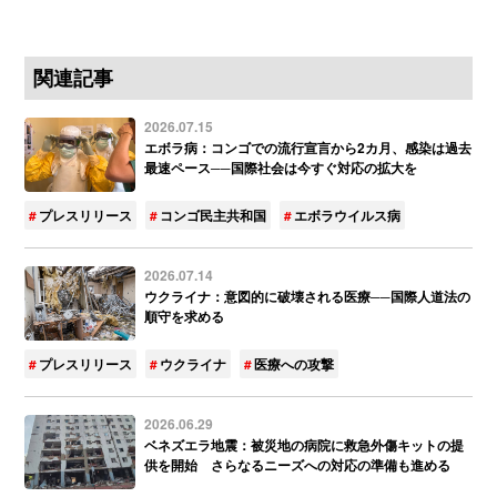
関連記事
2026.07.15
エボラ病：コンゴでの流行宣言から2カ月、感染は過去
最速ペース──国際社会は今すぐ対応の拡大を
プレスリリース
コンゴ民主共和国
エボラウイルス病
2026.07.14
ウクライナ：意図的に破壊される医療──国際人道法の
順守を求める
プレスリリース
ウクライナ
医療への攻撃
2026.06.29
ベネズエラ地震：被災地の病院に救急外傷キットの提
供を開始 さらなるニーズへの対応の準備も進める