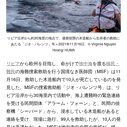
リビア沿岸から約30海里の地点で、過密状態の木造船から生存者の救助に
あたる「ジオ・バレンツ」号＝2021年11月16日 © Virginie Nguyen
Hoang/ HUMA
リビア
から欧州を目指し、命がけで
地中海
を渡る
移民・
難民
の海難捜索救助を行う国境なき医師団（MSF）は11
月16日、救助した木造船内で10人が死亡しているのを発
見した。MSFの捜索救助船「ジオ・バレンツ号」は、リ
ビア沿岸から30海里内で活動中、海上遭難時の緊急連絡
を受ける民間団体「アラーム・フォーン」と、民間の偵
察機「シーバード」から、浸水している木造船があると
連絡を受け、現場に急行、99人を救助したが、10人の発
見は手遅れだった。MSFは地中海中央部の海域が、移