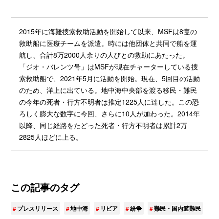
2015年に海難捜索救助活動を開始して以来、MSFは8隻の
救助船に医療チームを派遣。時には他団体と共同で船を運
航し、合計8万2000人余りの人びとの救助にあたった。
「ジオ・バレンツ号」はMSFが現在チャーターしている捜
索救助船で、2021年5月に活動を開始。現在、5回目の活動
のため、洋上に出ている。地中海中央部を渡る移民・難民
の今年の死者・行方不明者は推定1225人に達した。この恐
ろしく膨大な数字に今回、さらに10人が加わった。2014年
以降、同じ経路をたどった死者・行方不明者は累計2万
2825人ほどに上る。
この記事のタグ
プレスリリース
地中海
リビア
紛争
難民・国内避難民