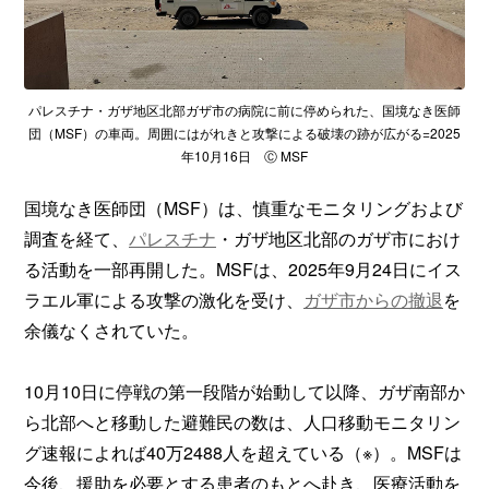
パレスチナ・ガザ地区北部ガザ市の病院に前に停められた、国境なき医師
団（MSF）の車両。周囲にはがれきと攻撃による破壊の跡が広がる=2025
年10月16日 Ⓒ MSF
国境なき医師団（MSF）は、慎重なモニタリングおよび
調査を経て、
パレスチナ
・ガザ地区北部のガザ市におけ
る活動を一部再開した。MSFは、2025年9月24日にイス
ラエル軍による攻撃の激化を受け、
ガザ市からの撤退
を
余儀なくされていた。
10月10日に停戦の第一段階が始動して以降、ガザ南部か
ら北部へと移動した避難民の数は、人口移動モニタリン
グ速報によれば40万2488人を超えている（※）。MSFは
今後、援助を必要とする患者のもとへ赴き、医療活動を