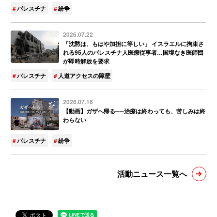
パレスチナ
紛争
2026.07.22
「沈黙は、もはや加担に等しい」 イスラエルに拘束さ
れる95人のパレスチナ人医療従事者…国境なき医師団
が即時解放を要求
パレスチナ
人道アクセスの障壁
2026.07.16
【動画】ガザへ帰る──治療は終わっても、苦しみは終
わらない
パレスチナ
紛争
活動ニュース一覧へ