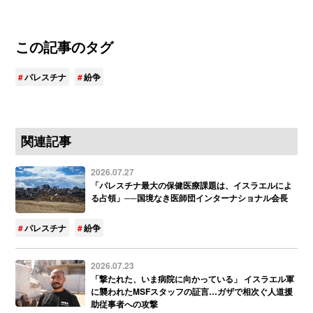
この記事のタグ
パレスチナ
紛争
関連記事
2026.07.27
「パレスチナ最大の保健医療課題は、イスラエルによ
る占領」──国境なき医師団インターナショナル会長
パレスチナ
紛争
2026.07.23
「撃たれた、いま病院に向かっている」 イスラエル軍
に襲われたMSFスタッフの証言…ガザで相次ぐ人道援
助従事者への攻撃