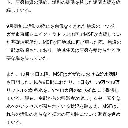
ト、医療物資の供給、燃料の提供を通じた遠隔支援を継
続している。
9月初旬に活動の停止を余儀なくされた施設の一つが、
ガザ市東部シェイク・ラドワン地区でMSFが支援してい
た基礎診療所だ。MSFが同地域に再び戻った際、施設の
一部は破壊されており、地域住民は医療を受けられる重
要な場を失っていた。
また、10月14日以降、MSFはガザ市における給水活動
も再開した。以後9日間にわたり、1日あたり9万〜18万
リットルの飲料水を、9〜14カ所の給水拠点にて提供し
ている。現在、南部からの帰還者が増加する中、安全な
水へのアクセスが限られている状況を踏まえ、MSFはこ
れらの活動のさらなる拡大の可能性について調査を進め
ている。