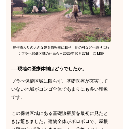
農作物入りの大きな袋を自転車に載せ、他の村などへ売りに行
くブラぺ保健区域の住民ら＝2025年10月27日 Ⓒ MSF
──現地の医療体制はどうでしたか。
ブラぺ保健区域に限らず、基礎医療が充実して
いない地域がコンゴ全体であまりにも多い印象
です。
この保健区域にある基礎診療所を最初に見たと
きは驚きました。建物全体がボロボロで、屋根