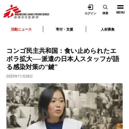
開く
MENU
検索
ログイン
活動ニュース
寄付・支援
人材募集
コンゴ民主共和国：食い止められたエ
ボラ拡大──派遣の日本人スタッフが語
る感染対策の“鍵”
2025年11月28日