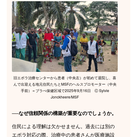
旧エボラ治療センターから患者（中央左）が初めて退院し、喜
んで出迎える地元住民たちとMSFのヘルスプロモーター（中央
手前）＝ブラぺ保健区域で2025年9月16日 Ⓒ Sylvie
Jonckheere/MSF
──なぜ信頼関係の構築が重要なのでしょうか。
住民による理解は欠かせません。過去には別の
エボラ対応の際、治療中の患者さんが医療施設