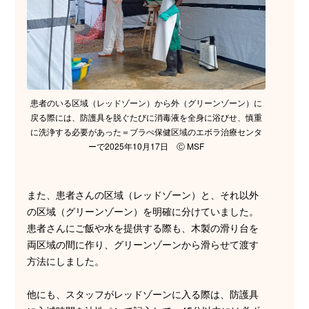
患者のいる区域（レッドゾーン）から外（グリーンゾーン）に
戻る際には、防護具を脱ぐたびに消毒液を全身に浴びせ、慎重
に洗浄する必要があった＝ブラぺ保健区域のエボラ治療センタ
ーで2025年10月17日 Ⓒ MSF
また、患者さんの区域（レッドゾーン）と、それ以外
の区域（グリーンゾーン）を明確に分けていました。
患者さんにご飯や水を提供する際も、木製の滑り台を
両区域の間に作り、グリーンゾーンから滑らせて渡す
方法にしました。
他にも、スタッフがレッドゾーンに入る際は、防護具