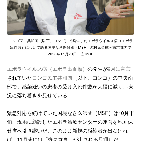
コンゴ民主共和国（以下、コンゴ）で発生したエボラウイルス病（エボラ
出血熱）について語る国境なき医師団（MSF）の村元菜穂＝東京都内で
2025年11月20日 Ⓒ MSF
エボラウイルス病（エボラ出血熱）
の発生が
9月に宣言
されていた
コンゴ民主共和国
（以下、コンゴ）の中央南
部で、感染疑いの患者の受け入れ件数が大幅に減り、状
況に落ち着きを見せている。
緊急対応を続けていた国境なき医師団（MSF）は10月下
旬、現地に新設したエボラ治療センターの運営を地元保
健省へ引き継いだ。このまま新規の感染者が出なけれ
ば、11月末には「終息宣言」が出される見通しだ。