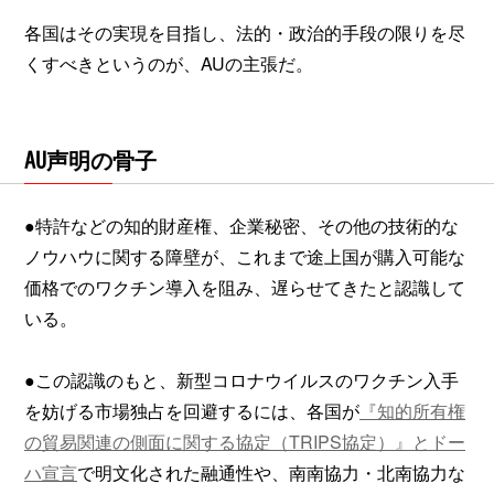
各国はその実現を目指し、法的・政治的手段の限りを尽
くすべきというのが、AUの主張だ。
㍳声明の骨子
●特許などの知的財産権、企業秘密、その他の技術的な
ノウハウに関する障壁が、これまで途上国が購入可能な
価格でのワクチン導入を阻み、遅らせてきたと認識して
いる。
●この認識のもと、新型コロナウイルスのワクチン入手
を妨げる市場独占を回避するには、各国が
『知的所有権
の貿易関連の側面に関する協定（TRIPS協定）』とドー
ハ宣言
で明文化された融通性や、南南協力・北南協力な