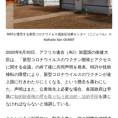
MSFが運営する新型コロナウイルス感染症治療センター（ニジェール） ©
Nathalie San Gil/MSF
2020年6月30日、アフリカ連合（AU）加盟国の保健大
臣は、「新型コロナウイルスのワクチン開発とアクセス
に関する会議」の終了後に共同声明を発表。特許や技術
移転の障壁により、新型コロナウイルスのワクチンが途
上国に行きわたりにくくなる、という懸念を露わにし
た。声明はまた、公衆衛生上必要な場合、各国政府は早
急に
知的財産権の壁を取り払う政治的・法的手段
を講じ
なければならないと強調している。