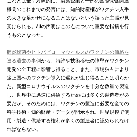
これとは全く対照的に、製薬企業と一部の国際保健関連
機関のこれまでの発言には、知的財産権がワクチン入手
の大きな足かせになることはないという誤った主張が見
受けられる。㍳の声明はこの点について重要な指摘を行
うものとなった。
肺炎球菌やヒトパピローマウイルスのワクチンの価格を
巡る過去の事例
から、特許や技術移転の障壁がワクチン
開発の全工程に影響し得ること、また、市場独占により
途上国へのワクチン導入に遅れが生じ得ることは明らか
だ。新型コロナウイルスのワクチンを十分な数量で製造
し、世界中に迅速に供給するためには多くの製造者が必
要だが、そのためには、ワクチンの製造に必要な全ての
科学技術・知的財産・データが開示され、世界規模で使
用・製造・供給する権利が多くの製造者に認められなけ
ればならない。