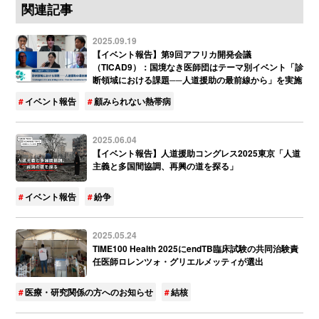
関連記事
2025.09.19
【イベント報告】第9回アフリカ開発会議
（TICAD9）：国境なき医師団はテーマ別イベント「診
断領域における課題──人道援助の最前線から」を実施
イベント報告
顧みられない熱帯病
2025.06.04
【イベント報告】人道援助コングレス2025東京「人道
主義と多国間協調、再興の道を探る」
イベント報告
紛争
2025.05.24
TIME100 Health 2025にendTB臨床試験の共同治験責
任医師ロレンツォ・グリエルメッティが選出
医療・研究関係の方へのお知らせ
結核