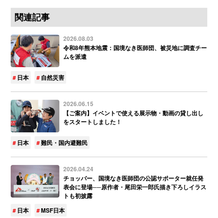
関連記事
2026.08.03
令和8年熊本地震：国境なき医師団、被災地に調査チー
ムを派遣
日本
自然災害
2026.06.15
【ご案内】イベントで使える展示物・動画の貸し出し
をスタートしました！
日本
難民・国内避難民
2026.04.24
チョッパー、国境なき医師団の公認サポーター就任発
表会に登場──原作者・尾田栄一郎氏描き下ろしイラス
トも初披露
日本
MSF日本