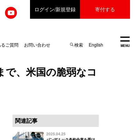
ログイン
/新規登録
寄付する
開く
あるご質問
お問い合わせ
検索
English
MENU
まで、米国の脆弱なコ
関連記事
2025.04.25
パンデミック条約合意を受け、