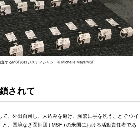
るMSFのロジスティシャン © Michelle Mays/MSF
鎖されて
して、外出自粛し、人込みを避け、頻繁に手を洗うことで ウイ
、国境なき医師団 ( MSF ) の米国における活動責任者であ