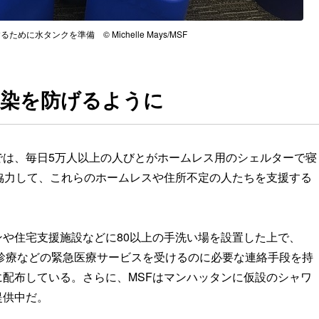
めに水タンクを準備 © Michelle Mays/MSF
感染を防げるように
では、毎日5万人以上の人びとがホームレス用のシェルターで寝
協力して、これらのホームレスや住所不定の人たちを支援する
や住宅支援施設などに80以上の手洗い場を設置した上で、
隔診療などの緊急医療サービスを受けるのに必要な連絡手段を持
配布している。さらに、MSFはマンハッタンに仮設のシャワ
提供中だ。