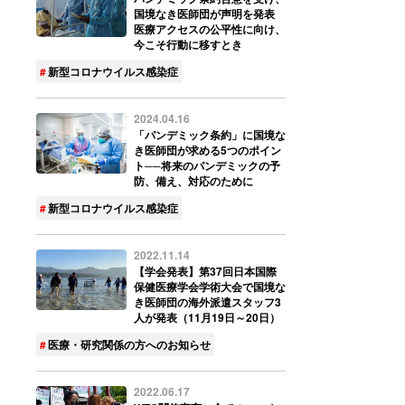
国境なき医師団が声明を発表
医療アクセスの公平性に向け、
今こそ行動に移すとき
新型コロナウイルス感染症
2024.04.16
「パンデミック条約」に国境な
き医師団が求める5つのポイン
ト──将来のパンデミックの予
防、備え、対応のために
新型コロナウイルス感染症
2022.11.14
【学会発表】第37回日本国際
保健医療学会学術大会で国境な
き医師団の海外派遣スタッフ3
人が発表（11月19日～20日）
医療・研究関係の方へのお知らせ
2022.06.17