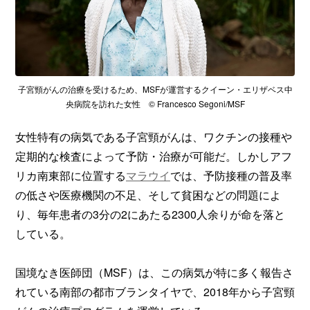
子宮頸がんの治療を受けるため、MSFが運営するクイーン・エリザベス中
央病院を訪れた女性 © Francesco Segoni/MSF
女性特有の病気である子宮頸がんは、ワクチンの接種や
定期的な検査によって予防・治療が可能だ。しかしアフ
リカ南東部に位置する
マラウイ
では、予防接種の普及率
の低さや医療機関の不足、そして貧困などの問題によ
り、毎年患者の3分の2にあたる2300人余りが命を落と
している。
国境なき医師団（MSF）は、この病気が特に多く報告さ
れている南部の都市ブランタイヤで、2018年から子宮頸