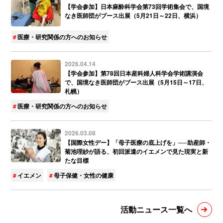
【学会参加】日本麻酔科学会第73回学術集会で、国境
なき医師団がブース出展（5月21日～22日、横浜）
医療・研究関係の方へのお知らせ
2026.04.14
【学会参加】第78回日本産科婦人科学会学術講演会
で、国境なき医師団がブース出展（5月15日～17日、
札幌）
医療・研究関係の方へのお知らせ
2026.03.08
【国際女性デー】「母子医療の底上げを」──助産師・
菊池理紗が語る、初回派遣のイエメンで見た現実と新
たな目標
イエメン
母子保健・女性の健康
活動ニュース一覧へ