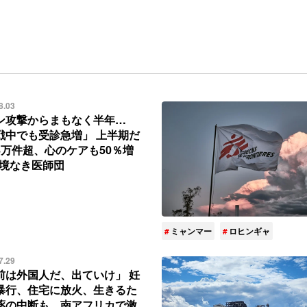
8.03
ン攻撃からまもなく半年…
戦中でも受診急増」 上半期だ
8万件超、心のケアも50％増
国境なき医師団
ミャンマー
ロヒンギャ
7.29
前は外国人だ、出ていけ」 妊
暴行、住宅に放火、生きるた
薬の中断も…南アフリカで激