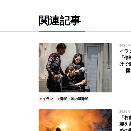
関連記事
2026.0
イラ
「停
けで
──
イラン
難民・国内避難民
2026.0
「お
婦を
めの