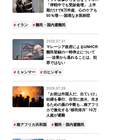
「停戦中でも受診急増」 上半
期だけで8万件超、心のケアも
50％増──国境なき医師団
イラン
難民・国内避難民
2026.07.31
マレーシア政府によるUNHCR
難民登録の一時停止について
──迫害から逃れることは、犯
罪ではない
ミャンマー
ロヒンギャ
2026.07.29
「お前は外国人だ、出ていけ」
妊婦を暴行、住宅に放火、生き
るための薬の中断も…南アフリ
カで激化する“移民排斥” 10万
人超が避難
南アフリカ共和国
難民・国内避難民