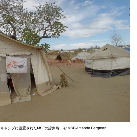
プに設置されたMSFの診療所 🄫 MSF/Amanda Bergman