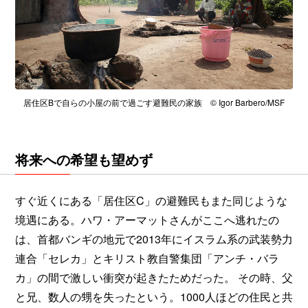
居住区Bで自らの小屋の前で過ごす避難民の家族 © Igor Barbero/MSF
将来への希望も望めず
すぐ近くにある「居住区C」の避難民もまた同じような
境遇にある。ハワ・アーマットさんがここへ逃れたの
は、首都バンギの地元で2013年にイスラム系の武装勢力
連合「セレカ」とキリスト教自警集団「アンチ・バラ
カ」の間で激しい衝突が起きたためだった。 その時、父
と兄、数人の甥を失ったという。1000人ほどの住民と共