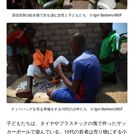
居住区Bの給水場で水を汲む女性と子どもたち © Igor Barbero/MSF
ティーバッグを売る準備をする10代の少年たち © Igor Barbero/MSF
子どもたちは、タイヤやプラスチックの塊で作ったサッ
カーボールで遊んでいる。10代の若者は売り物にする小