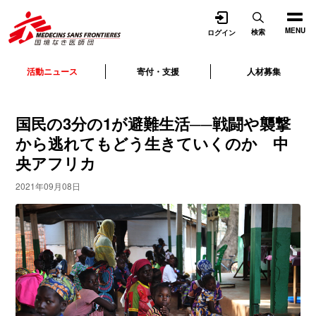
開く
MENU
検索
ログイン
活動ニュース
寄付・支援
人材募集
国民の3分の1が避難生活──戦闘や襲撃
から逃れてもどう生きていくのか 中
央アフリカ
2021年09月08日