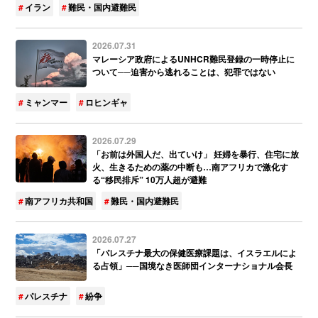
イラン
難民・国内避難民
2026.07.31
マレーシア政府によるUNHCR難民登録の一時停止に
ついて──迫害から逃れることは、犯罪ではない
ミャンマー
ロヒンギャ
2026.07.29
「お前は外国人だ、出ていけ」 妊婦を暴行、住宅に放
火、生きるための薬の中断も…南アフリカで激化す
る“移民排斥” 10万人超が避難
南アフリカ共和国
難民・国内避難民
2026.07.27
「パレスチナ最大の保健医療課題は、イスラエルによ
る占領」──国境なき医師団インターナショナル会長
パレスチナ
紛争