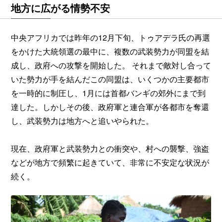
地方に広がる情勢不安
中央アフリカでは昨年の12月下旬、トゥアデラ氏の再選
をかけた大統領選の最中に、複数の武装勢力が同盟を結
成し、政府への攻撃を開始した。 それまで敵対し合って
いた勢力が手を結んだこの同盟は、いくつかの主要都市
を一時的に制圧し、1月には首都バンギの郊外にまで到
達した。しかしその後、政府軍と連合軍が各都市を奪還
し、武装勢力は地方へと追いやられた。
現在、政府軍と武装勢力との衝突や、村への襲撃、強盗
などが地方で頻繁に起きていて、非常に不安定な状況が
続く。