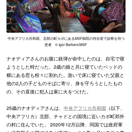
中央アフリカ共和国、北部の町カボにあるMSF病院の待合室で診察を待つ
患者 © Igor Barbero/MSF
ナオディアさんのお腹に銃弾が命中したのは、自宅で寝
ようとした時だった。2歳の娘と共に寝ていたベッドの
横にある窓も粉々に割れた。急いで床に寝ていた父親と
他の2人の子どものそばに寄り、身を守ろうとしたもの
の、その直後に犯人は家に火をつけた。
25歳のナオディアさんは、
中央アフリカ共和国
（以下、
中央アフリカ）北部、チャドとの国境に近いカボ町郊外
の村に住んでいた。 2020年12月以降、同国では政府軍