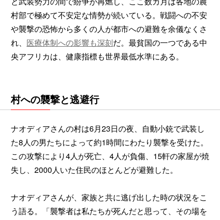
と武装勢力の間で紛争が再燃し、ここ数カ月は各地の農
村部で極めて不安定な情勢が続いている。戦闘への不安
や襲撃の恐怖から多くの人が都市への避難を余儀なくさ
れ、
医療体制への影響も深刻
だ。最貧国の一つである中
央アフリカは、健康指標も世界最低水準にある。
村への襲撃と逃避行
ナオディアさんの村は6月23日の夜、自動小銃で武装し
た8人の男たちによって約1時間にわたり襲撃を受けた。
この攻撃により4人が死亡、4人が負傷、15軒の家屋が焼
失し、2000人いた住民のほとんどが避難した。
ナオディアさんが、家族と共に逃げ出した時の状況をこ
う語る。「襲撃者は私たちが死んだと思って、その場を