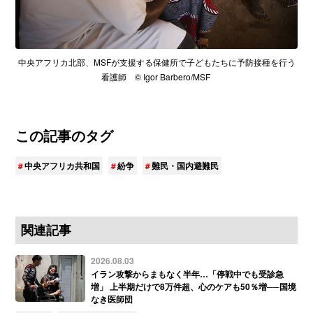
中央アフリカ北部、MSFが支援する保健所で子どもたちに予防接種を行う
看護師 © Igor Barbero/MSF
この記事のタグ
中央アフリカ共和国
紛争
難民・国内避難民
関連記事
2026.08.03
イラン攻撃からまもなく半年…「停戦中でも受診急
増」 上半期だけで8万件超、心のケアも50％増──国境
なき医師団