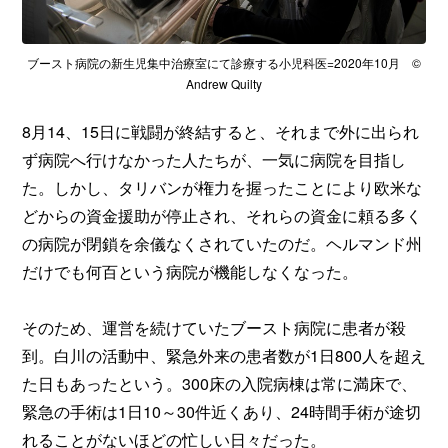
ブースト病院の新生児集中治療室にて診療する小児科医=2020年10月 ©
Andrew Quilty
8月14、15日に戦闘が終結すると、それまで外に出られ
ず病院へ行けなかった人たちが、一気に病院を目指し
た。しかし、タリバンが権力を握ったことにより欧米な
どからの資金援助が停止され、それらの資金に頼る多く
の病院が閉鎖を余儀なくされていたのだ。ヘルマンド州
だけでも何百という病院が機能しなくなった。
そのため、運営を続けていたブースト病院に患者が殺
到。白川の活動中、緊急外来の患者数が1日800人を超え
た日もあったという。300床の入院病棟は常に満床で、
緊急の手術は1日10～30件近くあり、24時間手術が途切
れることがないほどの忙しい日々だった。