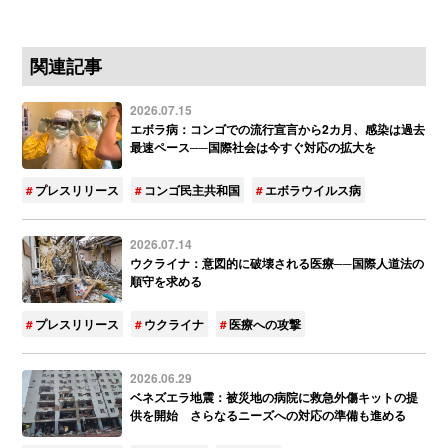
関連記事
2026.07.15
エボラ病：コンゴでの流行宣言から2カ月、感染は過去
最速ペース──国際社会は今すぐ対応の拡大を
プレスリリース
コンゴ民主共和国
エボラウイルス病
2026.07.14
ウクライナ：意図的に破壊される医療──国際人道法の
順守を求める
プレスリリース
ウクライナ
医療への攻撃
2026.06.29
ベネズエラ地震：被災地の病院に救急外傷キットの提
供を開始 さらなるニーズへの対応の準備も進める