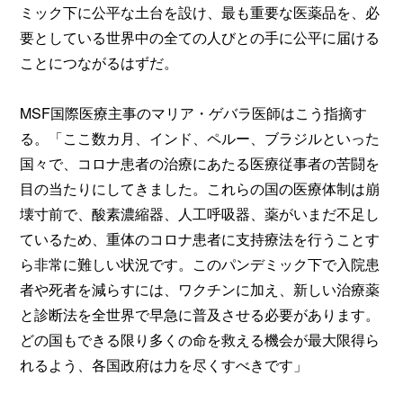
ミック下に公平な土台を設け、最も重要な医薬品を、必
要としている世界中の全ての人びとの手に公平に届ける
ことにつながるはずだ。
MSF国際医療主事のマリア・ゲバラ医師はこう指摘す
る。「ここ数カ月、インド、ペルー、ブラジルといった
国々で、コロナ患者の治療にあたる医療従事者の苦闘を
目の当たりにしてきました。これらの国の医療体制は崩
壊寸前で、酸素濃縮器、人工呼吸器、薬がいまだ不足し
ているため、重体のコロナ患者に支持療法を行うことす
ら非常に難しい状況です。このパンデミック下で入院患
者や死者を減らすには、ワクチンに加え、新しい治療薬
と診断法を全世界で早急に普及させる必要があります。
どの国もできる限り多くの命を救える機会が最大限得ら
れるよう、各国政府は力を尽くすべきです」