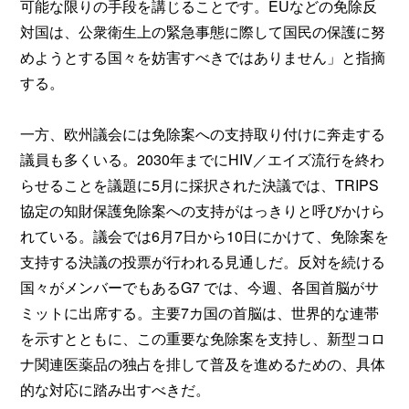
可能な限りの手段を講じることです。EUなどの免除反
対国は、公衆衛生上の緊急事態に際して国民の保護に努
めようとする国々を妨害すべきではありません」と指摘
する。
一方、欧州議会には免除案への支持取り付けに奔走する
議員も多くいる。2030年までにHIV／エイズ流行を終わ
らせることを議題に5月に採択された決議では、TRIPS
協定の知財保護免除案への支持がはっきりと呼びかけら
れている。議会では6月7日から10日にかけて、免除案を
支持する決議の投票が行われる見通しだ。反対を続ける
国々がメンバーでもあるG7 では、今週、各国首脳がサ
ミットに出席する。主要7カ国の首脳は、世界的な連帯
を示すとともに、この重要な免除案を支持し、新型コロ
ナ関連医薬品の独占を排して普及を進めるための、具体
的な対応に踏み出すべきだ。