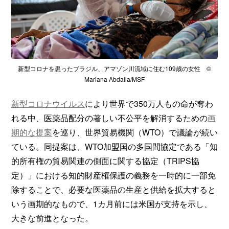
新型コロナを患ったブラジル、アマゾン川流域に住む109歳の女性 ©
Mariana Abdalla/MSF
新型コロナウイルス
により世界で350万人もの命が奪わ
れる中、医薬品配分の著しい不公平を解消するための
画
期的な提案
を巡り、世界貿易機関（WTO）で議論が続い
ている。同提案は、WTO加盟国の多国間協定である「知
的所有権の貿易関連の側面に関する協定（TRIPS協
定）」における知的財産権保護の義務を一時的に一部免
除することで、必要な医薬品の生産と供給を拡大すると
いう画期的なもので、1カ月前には米国が支持を示し、
大きな前進となった。