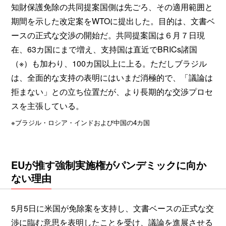
知財保護免除の共同提案国側は先ごろ、その適用範囲と
期間を示した改定案をWTOに提出した。目的は、文書ベ
ースの正式な交渉の開始だ。共同提案国は６月７日現
在、63カ国にまで増え、支持国は直近でBRICs諸国
（※）も加わり、100カ国以上に上る。ただしブラジル
は、全面的な支持の表明にはいまだ消極的で、「議論は
拒まない」との立ち位置だが、より長期的な交渉プロセ
スを主張している。
※ブラジル・ロシア・インドおよび中国の4カ国
EUが推す強制実施権がパンデミックに向か
ない理由
5月5日に米国が免除案を支持し、文書ベースの正式な交
渉に臨む意思を表明したことを受け、議論を進展させる