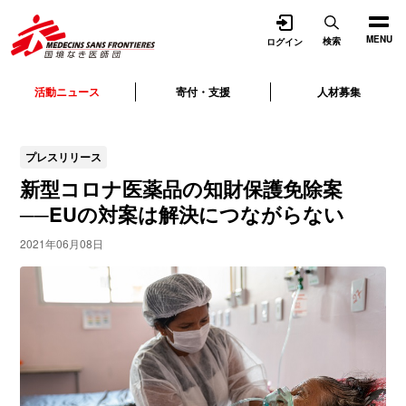
開く
MENU
検索
ログイン
活動ニュース
寄付・支援
人材募集
プレスリリース
新型コロナ医薬品の知財保護免除案
──EUの対案は解決につながらない
2021年06月08日