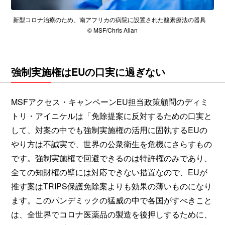
新型コロナ治療のため、南アフリカの病院に設置された酸素療法の器具
© MSF/Chris Allan
強制実施権はEUの口実に過ぎない
MSFアクセス・キャンペーンEU担当政策顧問のディミ
トリ・アイニケルは「免除提案に反対するための口実と
して、対案の中でも強制実施権の活用に固執するEUの
やり方は不誠実で、世界の公衆衛生を危機にさらすもの
です。強制実施権で回避できるのは特許権のみであり、
全ての知財権の壁には対応できない措置なので、EUが
推す案はTRIPS保護免除案よりも効果の薄いものになり
ます。このパンデミックの猛威の中で各国がすべきこと
は、全世界でコロナ医薬品の製造を後押しするために、