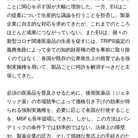
ことに関心を示す国が大幅に増加した。一方、EUはこ
の提案について生産的な議論を行うことを拒否し、製薬
企業に自主的な対応を求めてきたが、これまでのところ
ほとんど成果につながっていない。またEUは、個々の
新型コロナ関連医薬品の生産を促すには、TRIPS協定の
義務免除によって全ての知的財産権の壁を事前に取り除
くのではなく、各国が既存の公衆衛生上の措置である強
制実施権を用いて、製品ごとに特許を解消すべきだと主
張してきた。
必須の医薬品を普及させるために、後発医薬品（ジェネ
リック薬）の市場競争によって価格引き下げの効果が得
られる強制実施権を、必要に応じて各国が行使すること
を、MSFも長年提唱してきた。しかし、この方法はパン
デミックの条件下では効率的ではない。法律上の障壁
や、製薬企業の圧力、そして煩雑な形式上の手続きのた