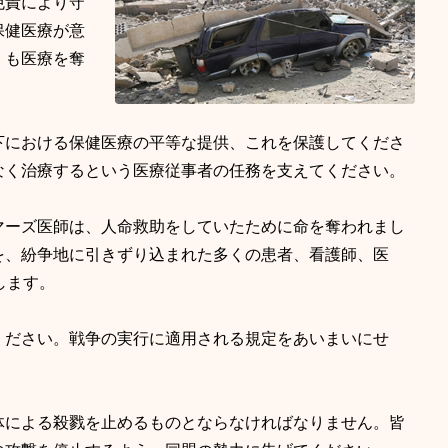
免責により守
保健医療が意
くも医療を奪
下における保健医療の平等な提供、これを保護してくださ
なく治療するという医療従事者の任務を支えてください。
マーズ医師は、人命救助をしていたために命を奪われまし
を、紛争地に引きずり込まれた多くの患者、看護師、医
します。
ください。戦争の実行に適用される規定をあいまいにせ
体による殺戮を止めるものとならなければなりません。皆