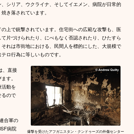
ン、シリア、ウクライナ、そしてイエメン、病院が日常的
、焼き落されています。
ドの上で銃撃されています。住宅街への広範な攻撃も、医
して片づけられたり、にべもなく否認されたり、ひたすら
、それは市街地における、民間人を標的にした、大規模で
はテロ行為に等しいものです。
は、直接
びます。
療活動を
せるので
導連合軍の
SF病院
爆撃を受けたアフガニスタン・クンドゥーズの外傷センター