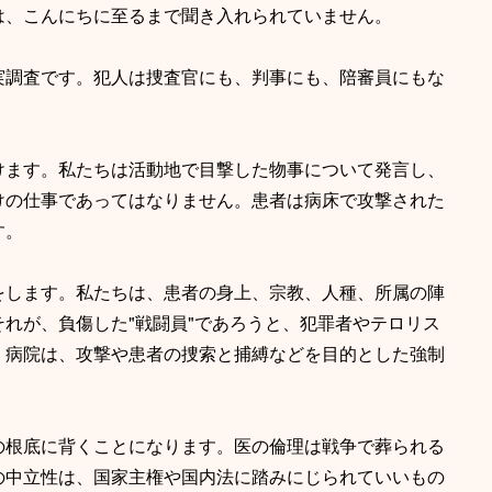
は、こんにちに至るまで聞き入れられていません。
実調査です。犯人は捜査官にも、判事にも、陪審員にもな
けます。私たちは活動地で目撃した物事について発言し、
けの仕事であってはなりません。患者は病床で攻撃された
す。
をします。私たちは、患者の身上、宗教、人種、所属の陣
れが、負傷した"戦闘員"であろうと、犯罪者やテロリス
。病院は、攻撃や患者の捜索と捕縛などを目的とした強制
の根底に背くことになります。医の倫理は戦争で葬られる
の中立性は、国家主権や国内法に踏みにじられていいもの