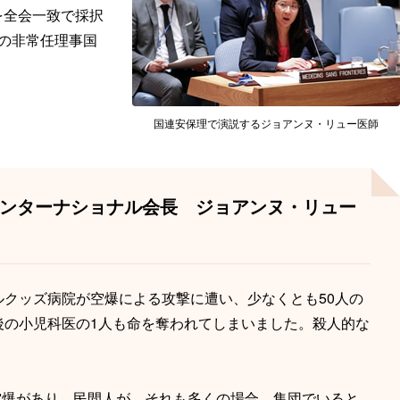
を全会一致で採択
の非常任理事国
国連安保理で演説するジョアンヌ・リュー医師
インターナショナル会長 ジョアンヌ・リュー
クッズ病院が空爆による攻撃に遭い、少なくとも50人の
後の小児科医の1人も命を奪われてしまいました。殺人的な
の空爆があり、民間人が、それも多くの場合、集団でいると