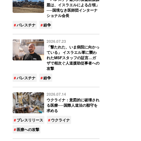
題は、イスラエルによる占領」
──国境なき医師団インターナ
ショナル会長
パレスチナ
紛争
2026.07.23
「撃たれた、いま病院に向かっ
ている」 イスラエル軍に襲わ
れたMSFスタッフの証言…ガ
ザで相次ぐ人道援助従事者への
攻撃
パレスチナ
紛争
2026.07.14
ウクライナ：意図的に破壊され
る医療──国際人道法の順守を
求める
プレスリリース
ウクライナ
医療への攻撃