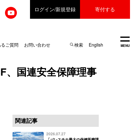
ログイン
/新規登録
寄付する
開く
あるご質問
お問い合わせ
検索
English
MENU
F、国連安全保障理事
関連記事
2026.07.27
「パレスチナ最大の保健医療課