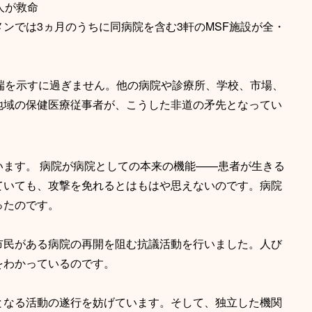
人が救命
ンでは3ヵ月のうちに同病院を含む3軒のMSF施設が全・
端を示すに過ぎません。他の病院や診療所、学校、市場、
地域の保健医療従事者が、こうした非道の矛先となってい
います。 病院が病院としての本来の機能——患者が生きる
ていても、攻撃を免れるとはもはや思えないのです。病院
ったのです。
市民がある病院の再開を阻む抗議活動を行いました。人び
をわかっているのです。
となる活動の遂行を妨げています。そして、独立した機関