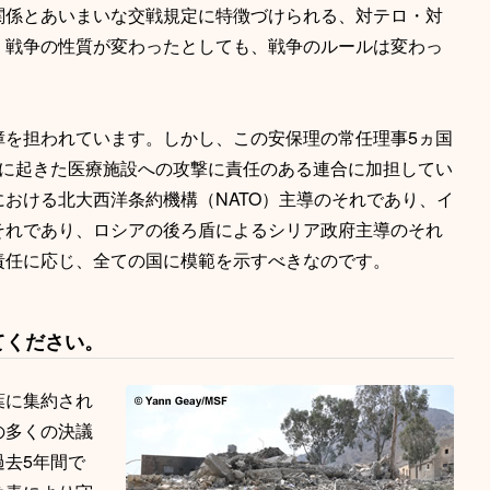
関係とあいまいな交戦規定に特徴づけられる、対テロ・対
。戦争の性質が変わったとしても、戦争のルールは変わっ
障を担われています。しかし、この安保理の常任理事5ヵ国
年に起きた医療施設への攻撃に責任のある連合に加担してい
おける北大西洋条約機構（NATO）主導のそれであり、イ
それであり、ロシアの後ろ盾によるシリア政府主導のそれ
責任に応じ、全ての国に模範を示すべきなのです。
てください。
葉に集約され
の多くの決議
去5年間で