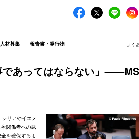
人材募集
報告書・発行物
よく
であってはならない」——MS
くシリアやイエメ
医療関係者への武
安全を確保するよ