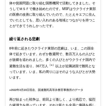
体や貧困問題に取り組む国際機関で活動してきました。そ
うしてＭＳＦで働き始めたのです。MSFはウクライナ東部
の医療の改善に取り組んでいたので、たとえキエフに住ん
でいたとしても、思い入れのある地域とつながりを持つこ
とができてうれしかったです。
繰り返される悲劇
8年前に起きたウクライナ東部の悲劇は、いま、この国全
体で起きています。わずか数週間で、数百万人もの人びと
が故郷を追われました。多くの人びとがウクライナ国内で
（※）
避難生活を送り、367万人
以上が近隣諸国で難民とな
っています。いま、私の周りにはそのような人びとが大勢
います。
※2022年3月23日現在、国連難民高等弁務官事務所のデータ
再び始まった戦争は、前回より激しく、より残忍で、猛烈
な破壊力を伴っています。それは私たち全員に傷跡を残し