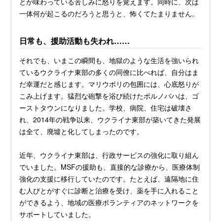
とが味わっている苦しみに怒りを覚えます。同時に、次は
一体何が起こるのだろうと思うと、怖くてたまりません。
日常も、援助活動も失われ……
それでも、いまこの瞬間も、地獄のような生活を強いられ
ているウクライナ東部の多くの同僚に比べれば、自分はま
だ幸運だと感じます。マリウポリの包囲には、心底怒りが
こみ上げます。猛烈な砲撃を浴び続けたボルノバハは、ゴ
ーストタウンになりました。学校、病院、住宅は破壊さ
れ、2014年の戦争以来、ウクライナ東部が築いてきた発展
は全て、廃墟と化してしまったのです。
近年、ウクライナ東部は、行政サービスの強化に取り組ん
でいました。MSFの援助も、直接的な診療から、医療体制
強化の支援に移行していたのです。たとえば、遠隔地に住
む人びとがすぐに診断と治療を受け、薬を手に入れること
ができるよう、地域の医療ボランティアのネットワークを
サポートしていました。