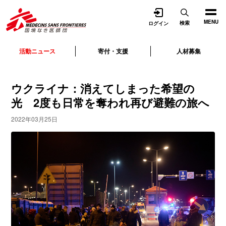
開く
MENU
検索
ログイン
活動ニュース
寄付・支援
人材募集
ウクライナ：消えてしまった希望の
光 2度も日常を奪われ再び避難の旅へ
2022年03月25日