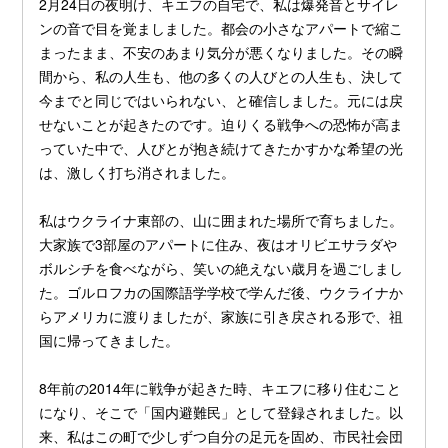
2月24日の夜明け、キエフの自宅で、私は爆発音とサイレ
ンの音で目を覚ましました。都会の小さなアパートで縮こ
まったまま、不安のあまり気分が悪くなりました。その瞬
間から、私の人生も、他の多くの人びとの人生も、決して
今までと同じではいられない、と確信しました。元には戻
せないことが起きたのです。迫りくる戦争への恐怖が高ま
っていた中で、人びとが抱き続けてきたかすかな希望の光
は、激しく打ち消されました。
私はウクライナ東部の、山に囲まれた場所で育ちました。
大家族で3部屋のアパートに住み、夜はオリビエサラダや
ボルシチを食べながら、笑いの絶えない歳月を過ごしまし
た。ゴルロフカの国際語学学校で学んだ後、ウクライナか
らアメリカに渡りましたが、家族に引き戻される形で、祖
国に帰ってきました。
8年前の2014年に戦争が起きた時、キエフに移り住むこと
になり、そこで「国内避難民」として登録されました。以
来、私はこの町で少しずつ自分の足元を固め、市民社会団