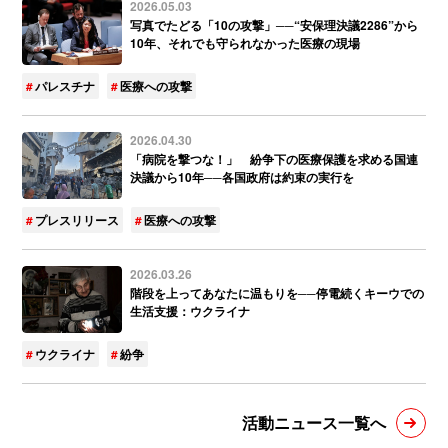
2026.05.03
写真でたどる「10の攻撃」──“安保理決議2286”から
10年、それでも守られなかった医療の現場
パレスチナ
医療への攻撃
2026.04.30
「病院を撃つな！」 紛争下の医療保護を求める国連
決議から10年──各国政府は約束の実行を
プレスリリース
医療への攻撃
2026.03.26
階段を上ってあなたに温もりを──停電続くキーウでの
生活支援：ウクライナ
ウクライナ
紛争
活動ニュース一覧へ