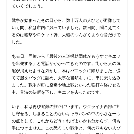
ていくでしょう。
戦争が始まったその日から、数十万人の人びとが避難して
いく間、私は市内に残っていました。数日間、聞こえてく
るのは砲撃やロケット弾、大砲のつんざくような音だけで
した。
ある日、同僚から「最後の人道援助団体がもうすぐキエフ
を出発する」と電話がかかってきたのです。街から人の気
配が消えたような気がし、私はパニックに陥りました。慌
てて服をバッグに詰め、大事な書類を手に、車に乗り込み
ました。戦争が町に空爆や地上戦といった強打を浴びせる
中、苦渋の決断を下し、キエフを去ったのです。
いま、私は再び避難の旅路にいます。ウクライナ西部に押
し寄せる、尽きることのないキャラバンの中の小さな一つ
の点として。これからどうすればよいかも分からず、何も
手につきません。この恐ろしい戦争と、何の罪もない人び