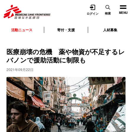
開く
MENU
検索
ログイン
活動ニュース
寄付・支援
人材募集
医療崩壊の危機 薬や物資が不足するレ
バノンで援助活動に制限も
2021年09月22日