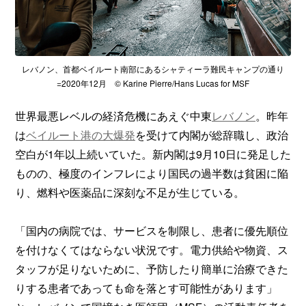
レバノン、首都ベイルート南部にあるシャティーラ難民キャンプの通り
=2020年12月 © Karine Pierre/Hans Lucas for MSF
世界最悪レベルの経済危機にあえぐ中東
レバノン
。昨年
は
ベイルート港の大爆発
を受けて内閣が総辞職し、政治
空白が1年以上続いていた。新内閣は9月10日に発足した
ものの、極度のインフレにより国民の過半数は貧困に陥
り、燃料や医薬品に深刻な不足が生じている。
「国内の病院では、サービスを制限し、患者に優先順位
を付けなくてはならない状況です。電力供給や物資、ス
タッフが足りないために、予防したり簡単に治療できた
りする患者であっても命を落とす可能性があります」