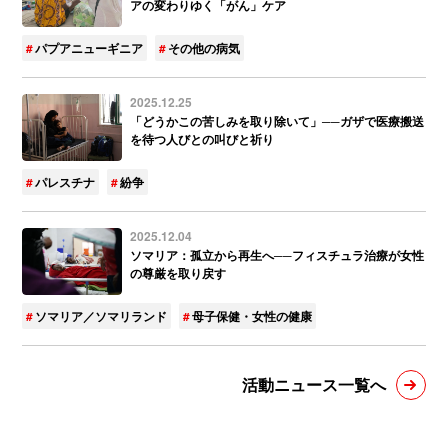
アの変わりゆく「がん」ケア
パプアニューギニア
その他の病気
2025.12.25
「どうかこの苦しみを取り除いて」──ガザで医療搬送
を待つ人びとの叫びと祈り
パレスチナ
紛争
2025.12.04
ソマリア：孤立から再生へ──フィスチュラ治療が女性
の尊厳を取り戻す
ソマリア／ソマリランド
母子保健・女性の健康
活動ニュース一覧へ