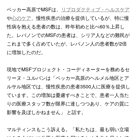
ベッカー高原でMSFは、
リプロダクティブ・ヘルスケア
や
心のケア
、慢性疾患の治療を提供しているが、特に慢
性病を抱える患者の数は、昨年初めと比べ60％上昇し
た。レバノンでのMSFの患者は、シリア人などの難民が
これまで多く占めていたが、レバノン人の患者数が2倍
に増加したのだ。
現地でMSFプロジェクト・コーディネーターを務めるセ
リーヌ・ユルバンは「ベッカー高原のヘルメル地区とア
ルサル地区では、慢性疾患の患者3500人に医療を提供し
ています。この増加は憂慮すべきことで、患者一人当た
りの医療スタッフ数が限界に達しつつあり、ケアの質に
影響を及ぼしかねません」 と話す。
マルティンスもこう訴える。「私たちは、最も弱い立場