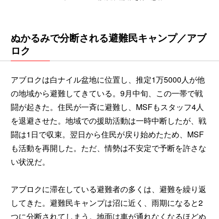
ぬかるみで分断される避難民キャンプ／アブ
ロク
アブロクは白ナイル盆地に位置し、推定1万5000人が他
の地域から避難してきている。9月中旬、この一帯で戦
闘が起きた。住民が一斉に避難し、MSFもスタッフ4人
を退避させた。地域での援助活動は一時中断したが、戦
闘は1日で収束。翌日から住民が戻り始めたため、MSF
も活動を再開した。ただ、情勢は不安定で予断を許さな
い状況だ。
アブロクに滞在している避難者の多くは、避難を繰り返
してきた。避難民キャンプは沼に近く、雨期になると2
つに分断されてしまう。地面は車が通れなくなるほどぬ