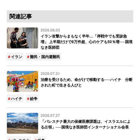
関連記事
2026.08.03
イラン攻撃からまもなく半年…「停戦中でも受診急
増」 上半期だけで8万件超、心のケアも50％増──国境
なき医師団
イラン
難民・国内避難民
2026.07.31
治療を受けるため、命がけで移動する──ハイチ 分断
された町で生きる人びと
ハイチ
紛争
2026.07.27
「パレスチナ最大の保健医療課題は、イスラエルによ
る占領」──国境なき医師団インターナショナル会長