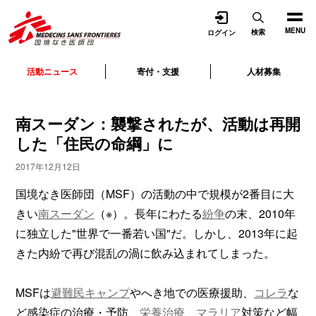
開く
MENU
検索
ログイン
活動ニュース
寄付・支援
人材募集
南スーダン：襲撃されたが、活動は再開
した「住民の命綱」に
2017年12月12日
国境なき医師団（MSF）の活動の中で規模が2番目に大
きい
南スーダン
（※）。長年にわたる
紛争
の末、2010年
に独立した"世界で一番若い国"だ。しかし、2013年に起
きた内紛で再び混乱の渦に飲み込まれてしまった。
MSFは
避難民キャンプ
やへき地での医療援助、
コレラ
な
ど感染症の治療・予防、
栄養治療
、
マラリア
対策など幅