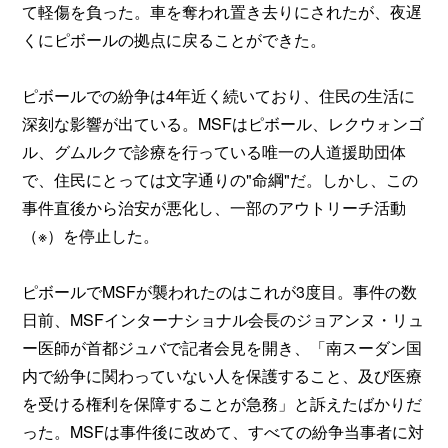
て軽傷を負った。車を奪われ置き去りにされたが、夜遅
くにピボールの拠点に戻ることができた。
ピボールでの紛争は4年近く続いており、住民の生活に
深刻な影響が出ている。MSFはピボール、レクウォンゴ
ル、グムルクで診療を行っている唯一の人道援助団体
で、住民にとっては文字通りの"命綱"だ。しかし、この
事件直後から治安が悪化し、一部のアウトリーチ活動
（※）を停止した。
ピボールでMSFが襲われたのはこれが3度目。事件の数
日前、MSFインターナショナル会長のジョアンヌ・リュ
ー医師が首都ジュバで記者会見を開き、「南スーダン国
内で紛争に関わっていない人を保護すること、及び医療
を受ける権利を保障することが急務」と訴えたばかりだ
った。MSFは事件後に改めて、すべての紛争当事者に対