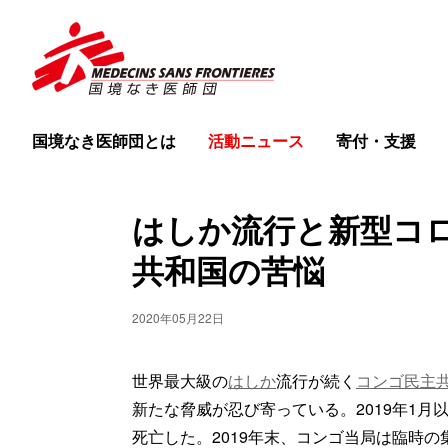
国境なき医師団とは
活動ニュース
寄付・支援
はしか流行と新型コ
共和国の苦悩
2020年05月22日
世界最大級の
はしか
流行が続く
コンゴ民主
新たな脅威が忍び寄っている。2019年1月
死亡した。2019年末、コンゴ当局は臨時