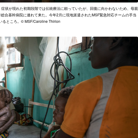
。症状が現れた初期段階では伝統療法に頼っていたが、回復に向かわないため、母親
ジ総合基幹病院に連れて来た。今年2月に現地派遣されたMSF緊急対応チームの手当
ころ。© MSF/Caroline Thirion