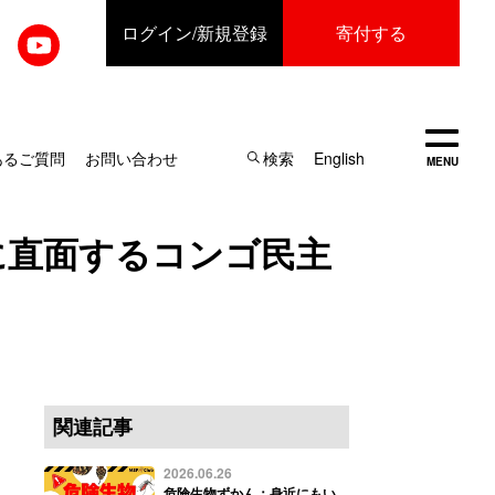
ログイン
/新規登録
寄付する
開く
あるご質問
お問い合わせ
検索
English
MENU
に直面するコンゴ民主
関連記事
2026.06.26
危険生物ずかん：身近にもい