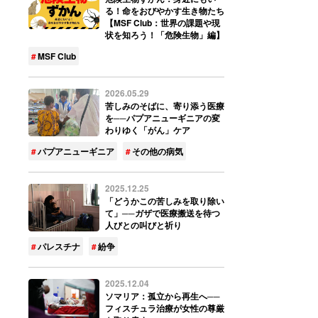
る！命をおびやかす生き物たち
【MSF Club：世界の課題や現
状を知ろう！「危険生物」編】
MSF Club
2026.05.29
苦しみのそばに、寄り添う医療
を──パプアニューギニアの変
わりゆく「がん」ケア
パプアニューギニア
その他の病気
2025.12.25
「どうかこの苦しみを取り除い
て」──ガザで医療搬送を待つ
人びとの叫びと祈り
パレスチナ
紛争
2025.12.04
ソマリア：孤立から再生へ──
フィスチュラ治療が女性の尊厳