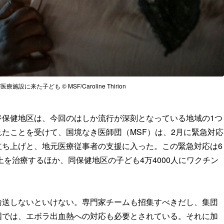
設に来た子ども © MSF/Caroline Thirion
ジ保健地区は、今回のはしか流行が深刻となっている地域の1つ
たことを受けて、国境なき医師団（MSF）は、2月に緊急対応
立ち上げと、地元医療従事者の支援に入った。この緊急対応は6
上を治療するほか、同保健地区の子ども4万4000人にワクチン
輸送しないといけない。専門家チームも招集すべきだし、集団
国では、エボラ出血熱への対応も必要とされている。それに加