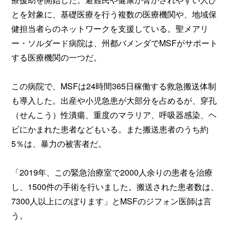
とを対象に、基礎医療を行う複数の医療機関や、地域保
健担当者らのネットワークを支援している。聖メアリ
ー・ソルダード病院は、州都バメンダでMSFがサポート
する医療機関の一つだ。
この病院で、MSFは24時間365日稼働する救急搬送体制
も導入した。出産や小児急患が大部分を占めるが、穿孔
（せんこう）性潰瘍、重度のマラリア、呼吸器感染、ヘ
ビにかまれた患者などもいる。また搬送患者のうち約
5％は、暴力の被害者だ。
「2019年、この緊急治療室で2000人余りの患者を治療
し、1500件の手術を行いました。搬送された患者数は、
7300人以上にのぼります」とMSFのジフォン医師は言
う。