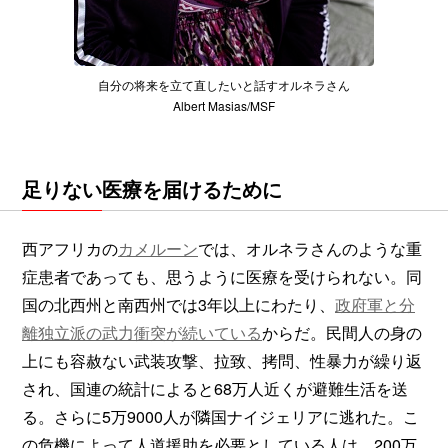
自分の将来を立て直したいと話すオルネラさん
Albert Masias/MSF
足りない医療を届けるために
西アフリカの
カメルーン
では、オルネラさんのような重
症患者であっても、思うように医療を受けられない。同
国の北西州と南西州では3年以上にわたり、
政府軍と分
離独立派の武力衝突が続いている
からだ。民間人の身の
上にも容赦ない武装攻撃、拉致、拷問、性暴力が繰り返
され、国連の統計によると68万人近くが避難生活を送
る。さらに5万9000人が隣国ナイジェリアに逃れた。こ
の危機によって人道援助を必要としている人は、200万