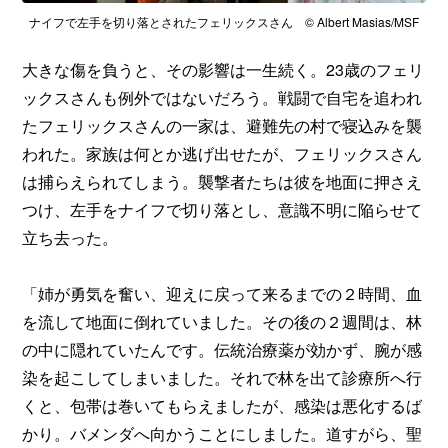
ナイフで左手を切り落とされたフェリックスさん © Albert Masias/MSF
大きな傷を負うと、その影響は一生続く。23歳のフェリ
ックスさんも例外ではないだろう。戦闘で自宅を追われ
たフェリックスさんの一家は、避難先の村で寝込みを襲
われた。家族は何とか逃げ出せたが、フェリックスさん
は捕らえられてしまう。襲撃者たちは彼を地面に押さえ
つけ、左手をナイフで切り落とし、意識不明に陥らせて
立ち去った。
「姉が勇気を奮い、迎えに戻って来るまでの２時間、血
を流して地面に倒れていました。その後の２週間は、林
の中に隠れていたんです。伝統治療薬が効かず、腕が感
染を起こしてしまいました。それで林を出て診療所へ行
くと、包帯は巻いてもらえましたが、感染は悪化するば
かり。バメンダへ向かうことにしました。道すがら、聖