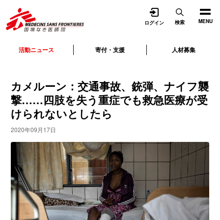
開く
MENU
検索
ログイン
活動ニュース
寄付・支援
人材募集
カメルーン：交通事故、銃弾、ナイフ襲
撃……四肢を失う重症でも救急医療が受
けられないとしたら
2020年09月17日