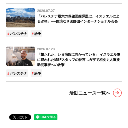
2026.07.27
「パレスチナ最大の保健医療課題は、イスラエルによ
る占領」──国境なき医師団インターナショナル会長
パレスチナ
紛争
2026.07.23
「撃たれた、いま病院に向かっている」 イスラエル軍
に襲われたMSFスタッフの証言…ガザで相次ぐ人道援
助従事者への攻撃
パレスチナ
紛争
活動ニュース一覧へ