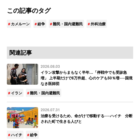
この記事のタグ
カメルーン
紛争
難民・国内避難民
外科治療
関連記事
2026.08.03
イラン攻撃からまもなく半年…「停戦中でも受診急
増」 上半期だけで8万件超、心のケアも50％増──国境
なき医師団
イラン
難民・国内避難民
2026.07.31
治療を受けるため、命がけで移動する──ハイチ 分断
された町で生きる人びと
ハイチ
紛争